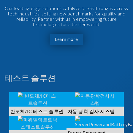
Our leading-edge solutions catalyze breakthroughs across
tech industries, setting new benchmarks for quality and
reliability. Partner with us in empowering future
technologies for a better world.
Learn more
테스트 솔루션
반도체/IC 테스트 솔루션
자동 광학 검사 시스템
Server Power and