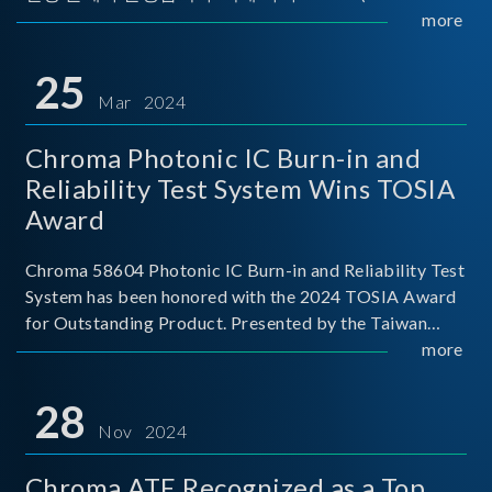
Implementers Forum)는 USB Power Delivery(PD) 전력
more
전송 표준을 적극적으로 보급하고 있으며, 현재 시장에
서는 USB PD를 지원하는 다양한 제품들이 출시되고 있
25
습니다. 스마트폰, 디지털 카메라, 모바일 기기, 외장 스토
Mar 2024
리지, 노트북, 디스플레이 등에서 하나의
Chroma Photonic IC Burn-in and
Reliability Test System Wins TOSIA
Award
Chroma 58604 Photonic IC Burn-in and Reliability Test
System has been honored with the 2024 TOSIA Award
for Outstanding Product. Presented by the Taiwan
Optoelectronic and Semiconductor Industry
more
Association (TOSIA), this award recognizes products
for thei
28
Nov 2024
Chroma ATE Recognized as a Top