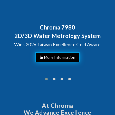
Behind Every Optics Breakthrough
Chroma's Reliability Test
Solutions for SiPh/PIC
Manufacturing
More Information
At Chroma
We Advance Excellence