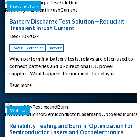
Feature Story
Battery Discharge Test Solution —Reducing
Transient Inrush Current
Dec-10-2024
Power Electronics
Battery
When performing battery tests, relays are often used to
connect batteries and bi-directional DC power
supplies. What happens the moment the relay is
switched?The Chroma 62180D-600 was used as the
Read more
experimental equipment for this study.provides an
applicati
Webinar
Reliability Testing and Burn-in Optimization for
Semiconductor Lasers and Optoelectronics