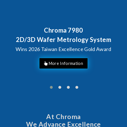
7980
Behind Every Optic
Chroma's Relia
rology System
Solutions fo
llence Gold Award
Manufac
At Chroma
We Advance Excellence