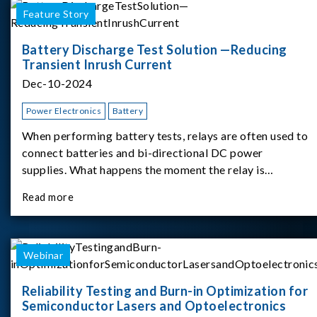
Feature Story
Battery Discharge Test Solution —Reducing
Transient Inrush Current
Dec-10-2024
Power Electronics
Battery
When performing battery tests, relays are often used to
connect batteries and bi-directional DC power
supplies. What happens the moment the relay is
switched?The Chroma 62180D-600 was used as the
Read more
experimental equipment for this study.provides an
applicati
Webinar
Reliability Testing and Burn-in Optimization for
Semiconductor Lasers and Optoelectronics