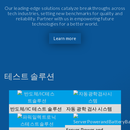
Our leading-edge solutions catalyze breakthroughs across
tech industries, setting new benchmarks for quality and
reliability. Partner with us in empowering future
technologies for a better world.
Learn more
테스트 솔루션
반도체/IC 테스트 솔루션
자동 광학 검사 시스템
Server Power and