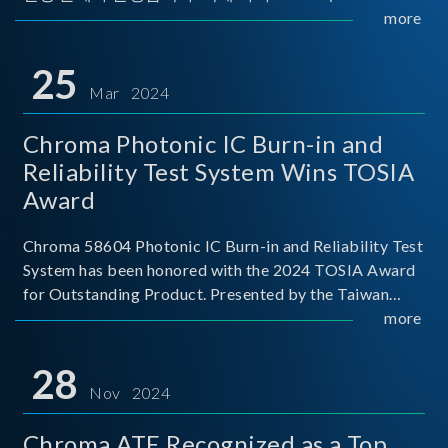
Implementers Forum)는 USB Power Delivery(PD) 전력
more
전송 표준을 적극적으로 보급하고 있으며, 현재 시장에
서는 USB PD를 지원하는 다양한 제품들이 출시되고 있
25
습니다. 스마트폰, 디지털 카메라, 모바일 기기, 외장 스토
Mar 2024
리지, 노트북, 디스플레이 등에서 하나의
Chroma Photonic IC Burn-in and
Reliability Test System Wins TOSIA
Award
Chroma 58604 Photonic IC Burn-in and Reliability Test
System has been honored with the 2024 TOSIA Award
for Outstanding Product. Presented by the Taiwan
Optoelectronic and Semiconductor Industry
more
Association (TOSIA), this award recognizes products
for thei
28
Nov 2024
Chroma ATE Recognized as a Top