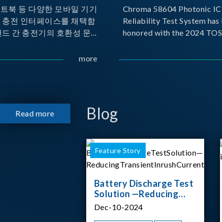
노트북 등 다양한 모바일 기기
Chroma 58604 Photonic IC 
른 충전 인터페이스를 채택함
Reliability Test System has
랜드 간 충전기의 호환성 문제
honored with the 2024 TO
 이에 따라 USB-IF(USB
for Outstanding Product. P
rs Forum)는 USB Power
the Taiwan Optoelectronic
more
(PD) 전력 전송 표준을 적극적
Semiconductor Industry As
고 있으며, 현재 시장에서는
(TOSIA), this award recogn
 지원하는 다양한 제품들이 출
products for thei
니다. 스마트폰, 디지털 카메
Blog
Read more
기기, 외장 스토리지, 노트북,
등에서 하나의
Feature Story
Battery Discharge Test
Solution —Reducing
Transient Inrush
Dec-10-2024
Current