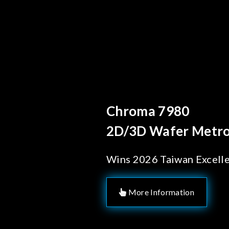
Behind Every Optics B
Chroma's Reliab
Solutions for 
Manufacturing
More Information