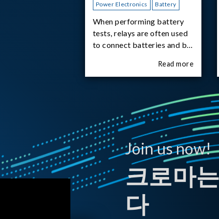
Power Electronics
Battery
When performing battery
tests, relays are often used
to connect batteries and bi-
directional DC power
Read more
supplies. What happens the
moment the relay is
switched?The Chroma
62180D-600 was used as
the experimental equipment
for this study.provides an
applicati
Join us now!
크로마는
다