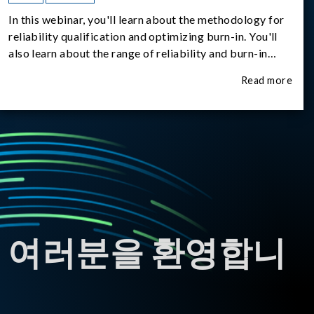
In this webinar, you'll learn about the methodology for
reliability qualification and optimizing burn-in. You'll
also learn about the range of reliability and burn-in
hardware on the market, and newly available reliability-
Read more
test-as-a-service options.
 여러분을 환영합니