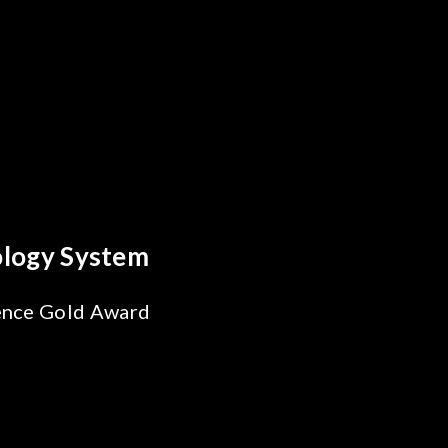
reakthrough
ility Test
SiPh/PIC