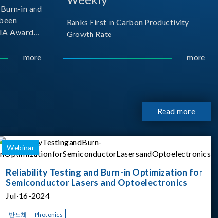
Burn-in and
 been
Ranks First in Carbon Productivity
SIA Award
Growth Rate
resented by
 and
more
more
sociation
izes
Read more
Webinar
Reliability Testing and Burn-in Optimization for
Semiconductor Lasers and Optoelectronics
Jul-16-2024
반도체
Photonics