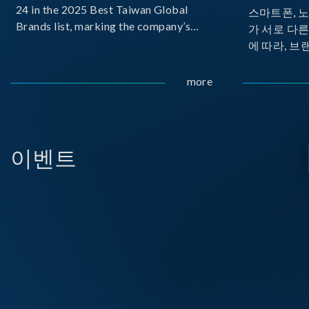
24 in the 2025 Best Taiwan Global
스마트폰, 
Brands list, marking the company’s
가 서로 다
first-ever entry into the Best Taiwan
에 따라, 브
Brands Top 25. This recognition
가 발생합니다.
represents a significant milestone for
Implemente
more
Chroma.
Delivery
으로 보급하
USB PD를
시되고 있습
이벤트
라, 모바일 
디스플레이 