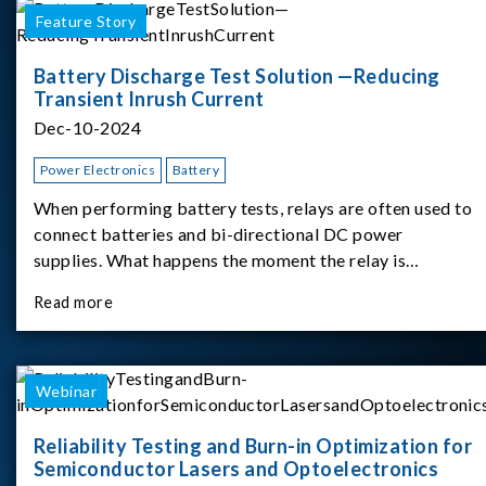
Feature Story
Battery Discharge Test Solution —Reducing
Transient Inrush Current
Dec-10-2024
Power Electronics
Battery
When performing battery tests, relays are often used to
connect batteries and bi-directional DC power
supplies. What happens the moment the relay is
switched?The Chroma 62180D-600 was used as the
Read more
experimental equipment for this study.provides an
applicati
Webinar
Reliability Testing and Burn-in Optimization for
Semiconductor Lasers and Optoelectronics