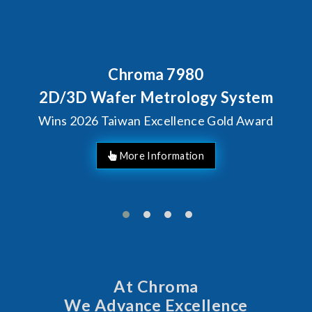
Behind Every Optics Breakthrough
Chroma's Reliability Test
Solutions for SiPh/PIC
Manufacturing
More Information
At Chroma
We Advance Excellence