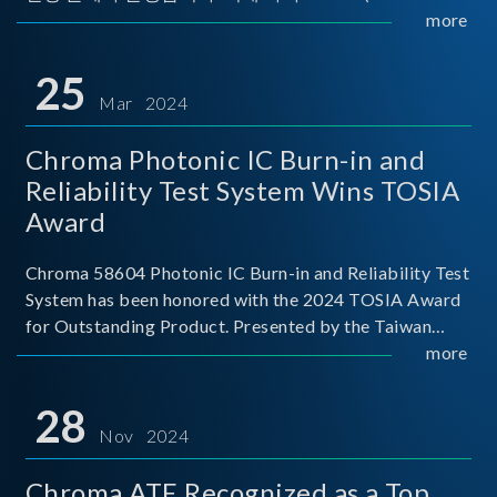
Implementers Forum)는 USB Power Delivery(PD) 전력
more
전송 표준을 적극적으로 보급하고 있으며, 현재 시장에
서는 USB PD를 지원하는 다양한 제품들이 출시되고 있
25
습니다. 스마트폰, 디지털 카메라, 모바일 기기, 외장 스토
Mar 2024
리지, 노트북, 디스플레이 등에서 하나의
Chroma Photonic IC Burn-in and
Reliability Test System Wins TOSIA
Award
Chroma 58604 Photonic IC Burn-in and Reliability Test
System has been honored with the 2024 TOSIA Award
for Outstanding Product. Presented by the Taiwan
Optoelectronic and Semiconductor Industry
more
Association (TOSIA), this award recognizes products
for thei
28
Nov 2024
Chroma ATE Recognized as a Top