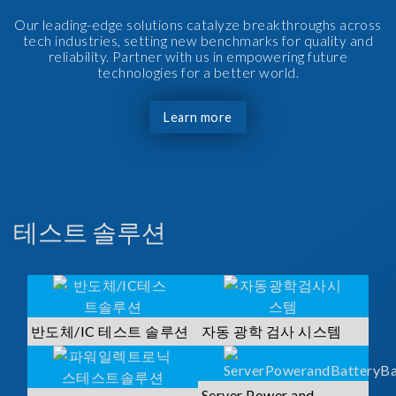
Our leading-edge solutions catalyze breakthroughs across
tech industries, setting new benchmarks for quality and
reliability. Partner with us in empowering future
technologies for a better world.
Learn more
테스트 솔루션
반도체/IC 테스트 솔루션
자동 광학 검사 시스템
Server Power and