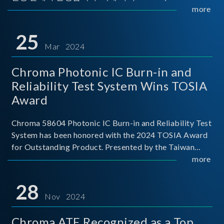
Implementers Forum)는 USB Power Delivery(PD) 전력
more
전송 표준을 적극적으로 보급하고 있으며, 현재 시장에
서는 USB PD를 지원하는 다양한 제품들이 출시되고 있
25
습니다. 스마트폰, 디지털 카메라, 모바일 기기, 외장 스토
Mar 2024
리지, 노트북, 디스플레이 등에서 하나의
Chroma Photonic IC Burn-in and
Reliability Test System Wins TOSIA
Award
Chroma 58604 Photonic IC Burn-in and Reliability Test
System has been honored with the 2024 TOSIA Award
for Outstanding Product. Presented by the Taiwan
Optoelectronic and Semiconductor Industry
more
Association (TOSIA), this award recognizes products
for thei
28
Nov 2024
Chroma ATE Recognized as a Top