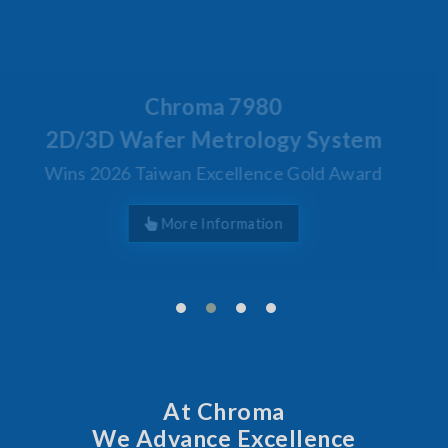
Behind Every Optics Breakthrough
Chroma's Reliability Test
Solutions for SiPh/PIC
Manufacturing
More Information
At Chroma
We Advance Excellence