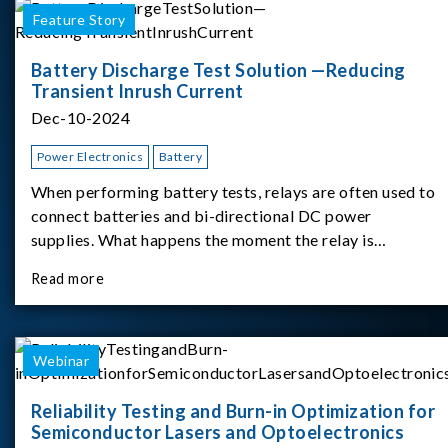
Feature Story
Battery Discharge Test Solution —Reducing
Transient Inrush Current
Dec-10-2024
Power Electronics
Battery
When performing battery tests, relays are often used to
connect batteries and bi-directional DC power
supplies. What happens the moment the relay is
switched?The Chroma 62180D-600 was used as the
Read more
experimental equipment for this study.provides an
applicati
Webinar
Reliability Testing and Burn-in Optimization for
Semiconductor Lasers and Optoelectronics