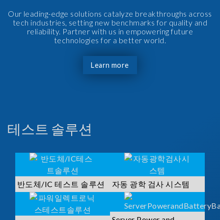
Our leading-edge solutions catalyze breakthroughs across
tech industries, setting new benchmarks for quality and
reliability. Partner with us in empowering future
technologies for a better world.
Learn more
테스트 솔루션
반도체/IC 테스트 솔루션
자동 광학 검사 시스템
Server Power and