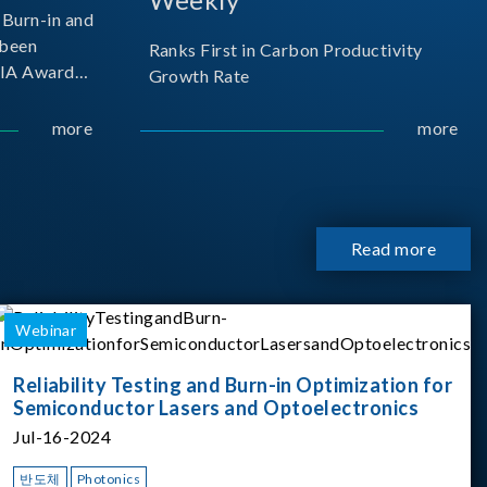
Burn-in and
 been
Ranks First in Carbon Productivity
SIA Award
Growth Rate
resented by
 and
more
more
sociation
izes
Read more
Webinar
Reliability Testing and Burn-in Optimization for
Semiconductor Lasers and Optoelectronics
Jul-16-2024
반도체
Photonics