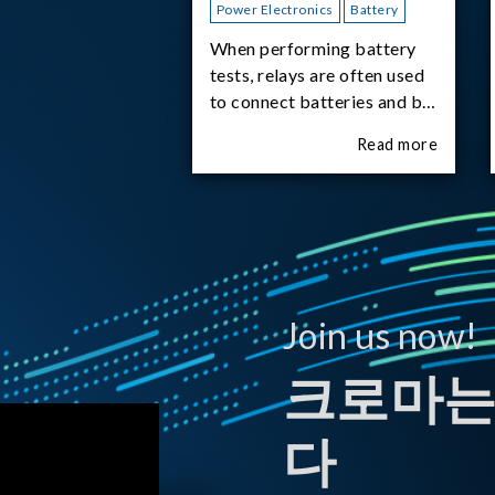
Power Electronics
Battery
When performing battery
tests, relays are often used
to connect batteries and bi-
directional DC power
Read more
supplies. What happens the
moment the relay is
switched?The Chroma
62180D-600 was used as
the experimental equipment
for this study.provides an
applicati
Join us now!
크로마는
다