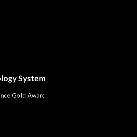
reakthrough
ility Test
SiPh/PIC