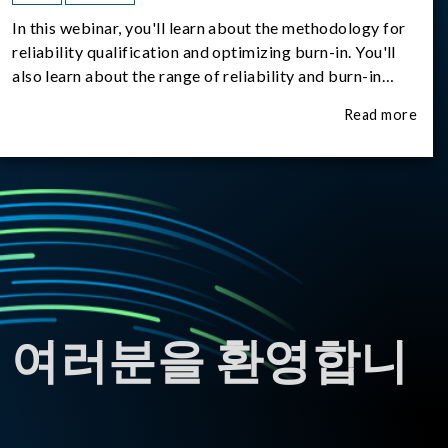
In this webinar, you'll learn about the methodology for
reliability qualification and optimizing burn-in. You'll
also learn about the range of reliability and burn-in
hardware on the market, and newly available reliability-
Read more
test-as-a-service options.
 여러분을 환영합니