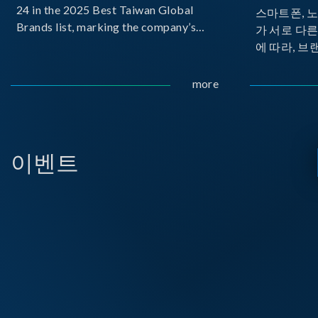
24 in the 2025 Best Taiwan Global
스마트폰, 
Brands list, marking the company’s
가 서로 다
first-ever entry into the Best Taiwan
에 따라, 브
Brands Top 25. This recognition
가 발생합니다.
represents a significant milestone for
Implemente
more
Chroma.
Delivery
으로 보급하
USB PD를
시되고 있습
이벤트
라, 모바일 
디스플레이 