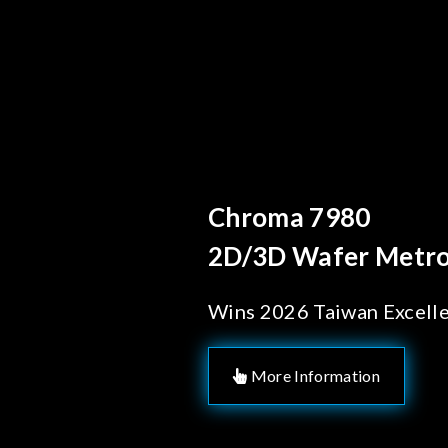
Behind Every Optics B
Chroma's Reliab
Solutions for 
Manufacturing
More Information