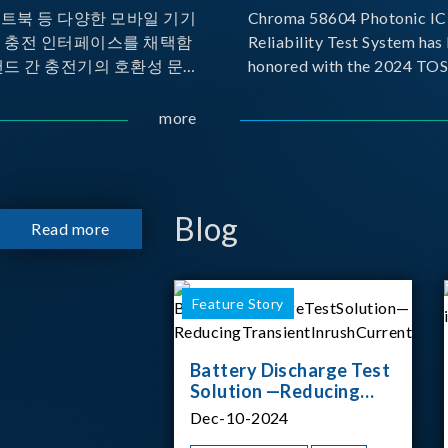
노트북 등 다양한 모바일 기기
Chroma 58604 Photonic IC 
른 충전 인터페이스를 채택함
Reliability Test System has
랜드 간 충전기의 호환성 문제
honored with the 2024 TO
 이에 따라 USB-IF(USB
for Outstanding Product. P
rs Forum)는 USB Power
the Taiwan Optoelectronic
more
(PD) 전력 전송 표준을 적극적
Semiconductor Industry As
고 있으며, 현재 시장에서는
(TOSIA), this award recogn
 지원하는 다양한 제품들이 출
products for thei
니다. 스마트폰, 디지털 카메
Blog
Read more
기기, 외장 스토리지, 노트북,
등에서 하나의
Feature Story
Battery Discharge Test
Solution —Reducing
Transient Inrush
Dec-10-2024
Current