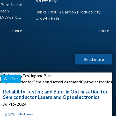
Burn-in and
 been
Ranks First in Carbon Productivity
SIA Award
Growth Rate
resented by
 and
more
more
sociation
izes
Read more
Webinar
Reliability Testing and Burn-in Optimization for
Semiconductor Lasers and Optoelectronics
Jul-16-2024
반도체
Photonics