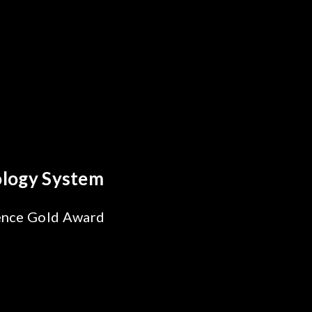
reakthrough
ility Test
SiPh/PIC