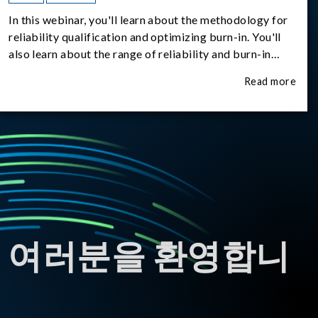
In this webinar, you'll learn about the methodology for
reliability qualification and optimizing burn-in. You'll
also learn about the range of reliability and burn-in
hardware on the market, and newly available reliability-
Read more
test-as-a-service options.
 여러분을 환영합니