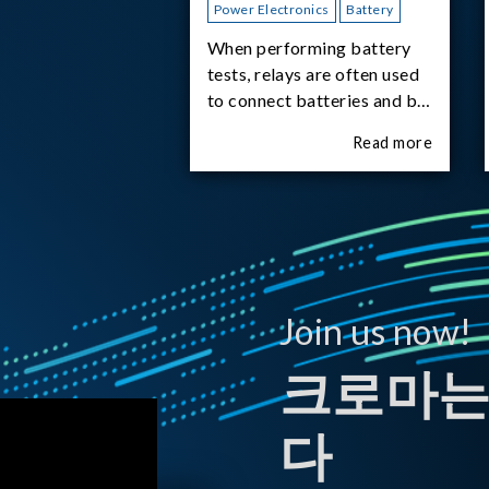
Power Electronics
Battery
When performing battery
tests, relays are often used
to connect batteries and bi-
directional DC power
Read more
supplies. What happens the
moment the relay is
switched?The Chroma
62180D-600 was used as
the experimental equipment
for this study.provides an
applicati
Join us now!
크로마는
다