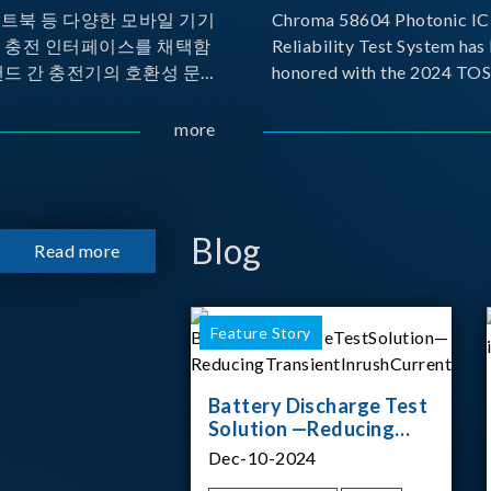
노트북 등 다양한 모바일 기기
Chroma 58604 Photonic IC 
른 충전 인터페이스를 채택함
Reliability Test System has
랜드 간 충전기의 호환성 문제
honored with the 2024 TO
 이에 따라 USB-IF(USB
for Outstanding Product. P
rs Forum)는 USB Power
the Taiwan Optoelectronic
more
(PD) 전력 전송 표준을 적극적
Semiconductor Industry As
고 있으며, 현재 시장에서는
(TOSIA), this award recogn
 지원하는 다양한 제품들이 출
products for thei
니다. 스마트폰, 디지털 카메
Blog
Read more
기기, 외장 스토리지, 노트북,
등에서 하나의
Feature Story
Battery Discharge Test
Solution —Reducing
Transient Inrush
Dec-10-2024
Current