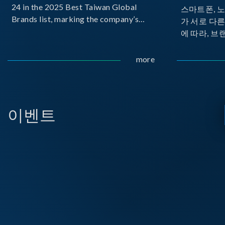
24 in the 2025 Best Taiwan Global
스마트폰, 
Brands list, marking the company’s
가 서로 다
first-ever entry into the Best Taiwan
에 따라, 브
Brands Top 25. This recognition
가 발생합니다.
represents a significant milestone for
Implemente
more
Chroma.
Delivery
으로 보급하
USB PD를
시되고 있습
이벤트
라, 모바일 
디스플레이 