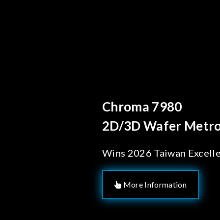
Behind Every Optics B
Chroma's Reliab
Solutions for 
Manufacturing
More Information