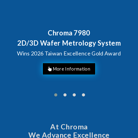
Behind Every Optics Breakthrough
Chroma's Reliability Test
Solutions for SiPh/PIC
Manufacturing
More Information
At Chroma
We Advance Excellence