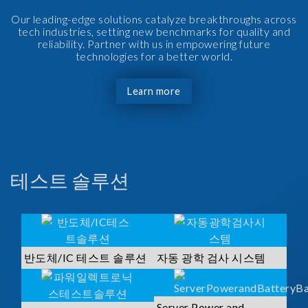
Our leading-edge solutions catalyze breakthroughs across
tech industries, setting new benchmarks for quality and
reliability. Partner with us in empowering future
technologies for a better world.
Learn more
테스트 솔루션
반도체/IC 테스트 솔루션
자동 광학 검사 시스템
Server Power and