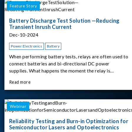
Feature Story
Battery Discharge Test Solution —Reducing
Transient Inrush Current
Dec-10-2024
Power Electronics
Battery
When performing battery tests, relays are often used to
connect batteries and bi-directional DC power
supplies. What happens the moment the relay is
switched?The Chroma 62180D-600 was used as the
Read more
experimental equipment for this study.provides an
applicati
Webinar
Reliability Testing and Burn-in Optimization for
Semiconductor Lasers and Optoelectronics