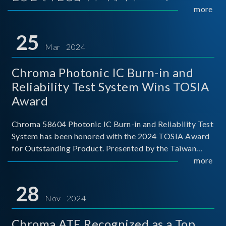
Implementers Forum)는 USB Power Delivery(PD) 전력
more
전송 표준을 적극적으로 보급하고 있으며, 현재 시장에
서는 USB PD를 지원하는 다양한 제품들이 출시되고 있
25
습니다. 스마트폰, 디지털 카메라, 모바일 기기, 외장 스토
Mar 2024
리지, 노트북, 디스플레이 등에서 하나의
Chroma Photonic IC Burn-in and
Reliability Test System Wins TOSIA
Award
Chroma 58604 Photonic IC Burn-in and Reliability Test
System has been honored with the 2024 TOSIA Award
for Outstanding Product. Presented by the Taiwan
Optoelectronic and Semiconductor Industry
more
Association (TOSIA), this award recognizes products
for thei
28
Nov 2024
Chroma ATE Recognized as a Top