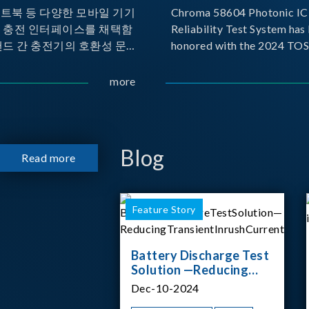
노트북 등 다양한 모바일 기기
Chroma 58604 Photonic IC 
른 충전 인터페이스를 채택함
Reliability Test System has
랜드 간 충전기의 호환성 문제
honored with the 2024 TO
 이에 따라 USB-IF(USB
for Outstanding Product. P
rs Forum)는 USB Power
the Taiwan Optoelectronic
more
(PD) 전력 전송 표준을 적극적
Semiconductor Industry As
고 있으며, 현재 시장에서는
(TOSIA), this award recogn
 지원하는 다양한 제품들이 출
products for thei
니다. 스마트폰, 디지털 카메
Blog
Read more
기기, 외장 스토리지, 노트북,
등에서 하나의
Feature Story
Battery Discharge Test
Solution —Reducing
Transient Inrush
Dec-10-2024
Current