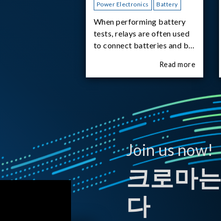
Power Electronics
Battery
When performing battery
tests, relays are often used
to connect batteries and bi-
directional DC power
Read more
supplies. What happens the
moment the relay is
switched?The Chroma
62180D-600 was used as
the experimental equipment
for this study.provides an
applicati
Join us now!
크로마는
다