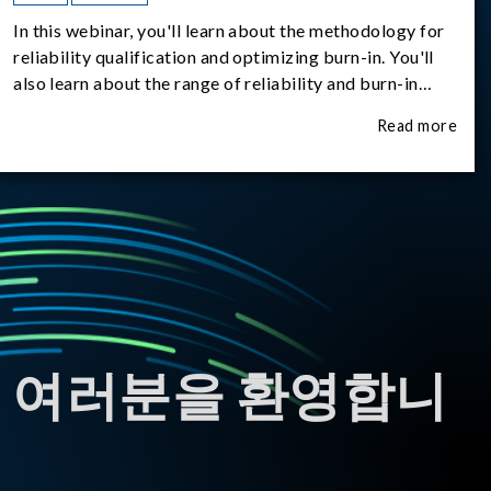
In this webinar, you'll learn about the methodology for
reliability qualification and optimizing burn-in. You'll
also learn about the range of reliability and burn-in
hardware on the market, and newly available reliability-
Read more
test-as-a-service options.
 여러분을 환영합니