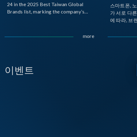
24 in the 2025 Best Taiwan Global
스마트폰, 
Brands list, marking the company’s
가 서로 다
first-ever entry into the Best Taiwan
에 따라, 브
Brands Top 25. This recognition
가 발생합니다.
represents a significant milestone for
Implemente
more
Chroma.
Delivery
으로 보급하
USB PD를
시되고 있습
이벤트
라, 모바일 
디스플레이 