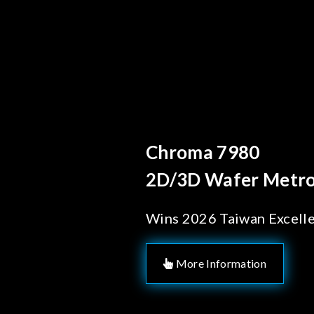
Behind Every Optics B
Chroma's Reliab
Solutions for 
Manufacturing
More Information