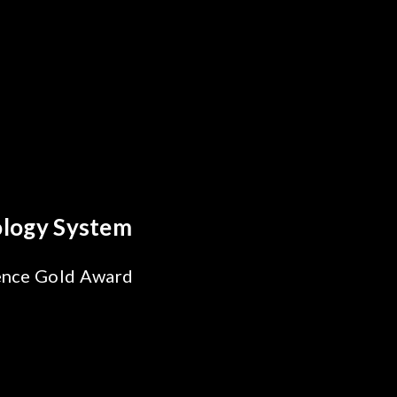
reakthrough
ility Test
SiPh/PIC