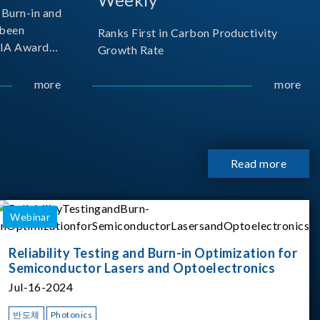
Burn-in and
 been
Ranks First in Carbon Productivity
SIA Award
Growth Rate
resented by
 and
more
more
sociation
izes
Read more
Webinar
Reliability Testing and Burn-in Optimization for
Semiconductor Lasers and Optoelectronics
Jul-16-2024
반도체
Photonics