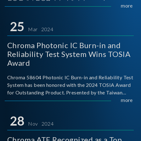
Implementers Forum)는 USB Power Delivery(PD) 전력
more
전송 표준을 적극적으로 보급하고 있으며, 현재 시장에
서는 USB PD를 지원하는 다양한 제품들이 출시되고 있
25
습니다. 스마트폰, 디지털 카메라, 모바일 기기, 외장 스토
Mar 2024
리지, 노트북, 디스플레이 등에서 하나의
Chroma Photonic IC Burn-in and
Reliability Test System Wins TOSIA
Award
Chroma 58604 Photonic IC Burn-in and Reliability Test
System has been honored with the 2024 TOSIA Award
for Outstanding Product. Presented by the Taiwan
Optoelectronic and Semiconductor Industry
more
Association (TOSIA), this award recognizes products
for thei
28
Nov 2024
Chroma ATE Recognized as a Top