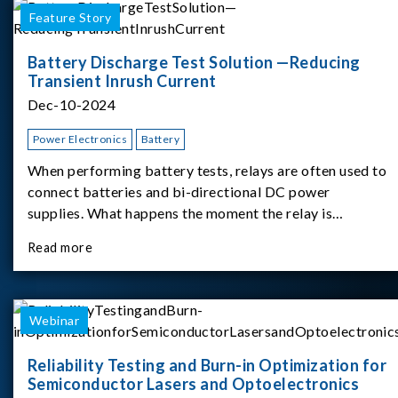
Feature Story
Battery Discharge Test Solution —Reducing
Transient Inrush Current
Dec-10-2024
Power Electronics
Battery
When performing battery tests, relays are often used to
connect batteries and bi-directional DC power
supplies. What happens the moment the relay is
switched?The Chroma 62180D-600 was used as the
Read more
experimental equipment for this study.provides an
applicati
Webinar
Reliability Testing and Burn-in Optimization for
Semiconductor Lasers and Optoelectronics