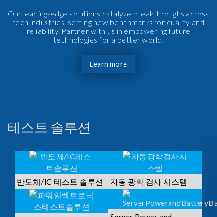
Our leading-edge solutions catalyze breakthroughs across
tech industries, setting new benchmarks for quality and
reliability. Partner with us in empowering future
technologies for a better world.
Learn more
테스트 솔루션
반도체/IC 테스트 솔루션
자동 광학 검사 시스템
Server Power and