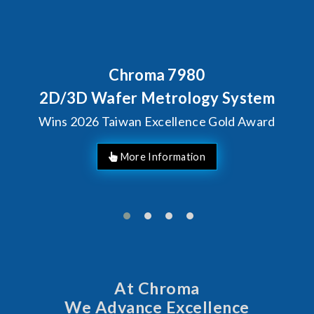
Behind Every Optics Breakthrough
Chroma's Reliability Test
Solutions for SiPh/PIC
Manufacturing
More Information
At Chroma
We Advance Excellence