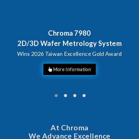
Behind Every Optics Breakthr
Chroma's Reliability T
stem
Solutions for SiPh/P
Award
Manufacturing
At Chroma
We Advance Excellence