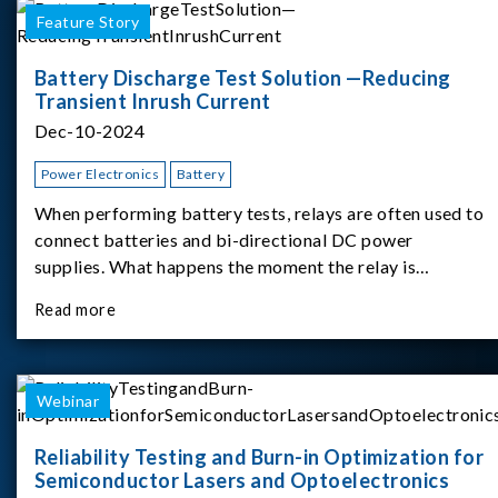
Feature Story
Battery Discharge Test Solution —Reducing
Transient Inrush Current
Dec-10-2024
Power Electronics
Battery
When performing battery tests, relays are often used to
connect batteries and bi-directional DC power
supplies. What happens the moment the relay is
switched?The Chroma 62180D-600 was used as the
Read more
experimental equipment for this study.provides an
applicati
Webinar
Reliability Testing and Burn-in Optimization for
Semiconductor Lasers and Optoelectronics