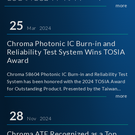
Implementers Forum)는 USB Power Delivery(PD) 전력
more
전송 표준을 적극적으로 보급하고 있으며, 현재 시장에
서는 USB PD를 지원하는 다양한 제품들이 출시되고 있
25
습니다. 스마트폰, 디지털 카메라, 모바일 기기, 외장 스토
Mar 2024
리지, 노트북, 디스플레이 등에서 하나의
Chroma Photonic IC Burn-in and
Reliability Test System Wins TOSIA
Award
Chroma 58604 Photonic IC Burn-in and Reliability Test
System has been honored with the 2024 TOSIA Award
for Outstanding Product. Presented by the Taiwan
Optoelectronic and Semiconductor Industry
more
Association (TOSIA), this award recognizes products
for thei
28
Nov 2024
Chroma ATE Recognized as a Top