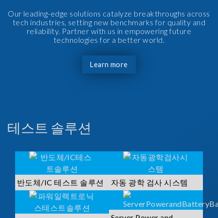
Our leading-edge solutions catalyze breakthroughs across
tech industries, setting new benchmarks for quality and
reliability. Partner with us in empowering future
technologies for a better world.
Learn more
테스트 솔루션
반도체/IC 테스트 솔루션
자동 광학 검사 시스템
Server Power and