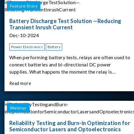
Feature Story
Battery Discharge Test Solution —Reducing
Transient Inrush Current
Dec-10-2024
Power Electronics
Battery
When performing battery tests, relays are often used to
connect batteries and bi-directional DC power
supplies. What happens the moment the relay is
switched?The Chroma 62180D-600 was used as the
Read more
experimental equipment for this study.provides an
applicati
Webinar
Reliability Testing and Burn-in Optimization for
Semiconductor Lasers and Optoelectronics