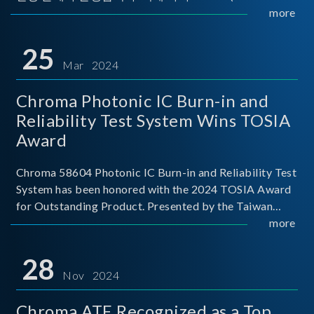
Implementers Forum)는 USB Power Delivery(PD) 전력
more
전송 표준을 적극적으로 보급하고 있으며, 현재 시장에
서는 USB PD를 지원하는 다양한 제품들이 출시되고 있
25
습니다. 스마트폰, 디지털 카메라, 모바일 기기, 외장 스토
Mar 2024
리지, 노트북, 디스플레이 등에서 하나의
Chroma Photonic IC Burn-in and
Reliability Test System Wins TOSIA
Award
Chroma 58604 Photonic IC Burn-in and Reliability Test
System has been honored with the 2024 TOSIA Award
for Outstanding Product. Presented by the Taiwan
Optoelectronic and Semiconductor Industry
more
Association (TOSIA), this award recognizes products
for thei
28
Nov 2024
Chroma ATE Recognized as a Top