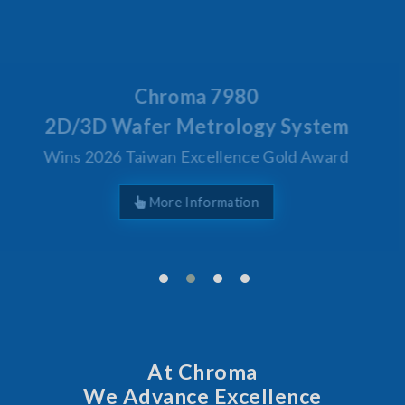
Behind Every Optics Breakthrough
Chroma's Reliability Test
Solutions for SiPh/PIC
Manufacturing
More Information
At Chroma
We Advance Excellence