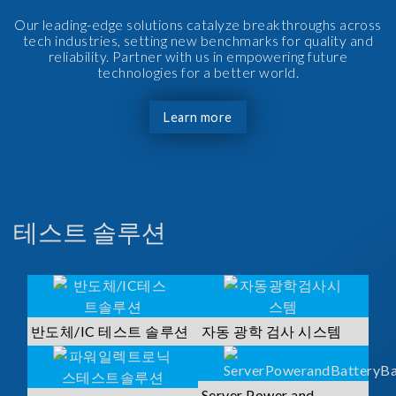
Our leading-edge solutions catalyze breakthroughs across
tech industries, setting new benchmarks for quality and
reliability. Partner with us in empowering future
technologies for a better world.
Learn more
테스트 솔루션
반도체/IC 테스트 솔루션
자동 광학 검사 시스템
Server Power and