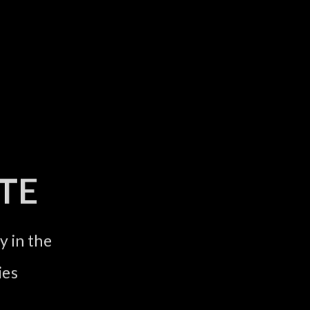
TE
in the
es