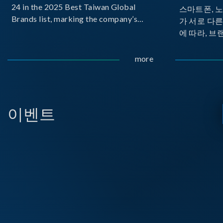
24 in the 2025 Best Taiwan Global
스마트폰, 
Brands list, marking the company’s
가 서로 다
first-ever entry into the Best Taiwan
에 따라, 브
Brands Top 25. This recognition
가 발생합니다.
represents a significant milestone for
Implemente
more
Chroma.
Delivery
으로 보급하
USB PD를
시되고 있습
이벤트
라, 모바일 
디스플레이 