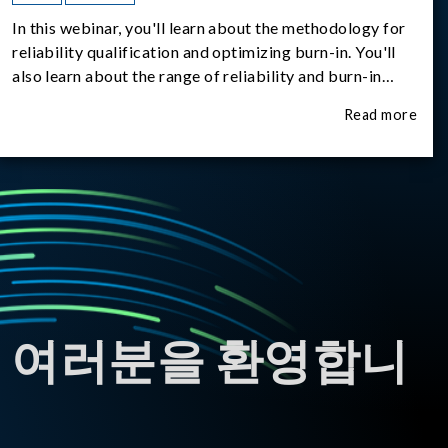
In this webinar, you'll learn about the methodology for
reliability qualification and optimizing burn-in. You'll
also learn about the range of reliability and burn-in
hardware on the market, and newly available reliability-
Read more
test-as-a-service options.
 여러분을 환영합니