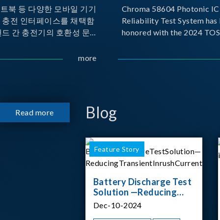
노트북 등 다양한 모바일 기기
Chroma 58604 Photonic IC 
른 충전 인터페이스를 채택함
Reliability Test System has
랜드 간 충전기의 호환성 문제
honored with the 2024 TO
 이에 따라 USB-IF(USB
for Outstanding Product. P
rs Forum)는 USB Power
the Taiwan Optoelectronic
more
(PD) 전력 전송 표준을 적극적
Semiconductor Industry As
고 있으며, 현재 시장에서는
(TOSIA), this award recogn
 지원하는 다양한 제품들이 출
products for thei
니다. 스마트폰, 디지털 카메
Blog
Read more
기기, 외장 스토리지, 노트북,
등에서 하나의
Feature Story
Battery Discharge Test
Solution —Reducing
Transient Inrush
Dec-10-2024
Current