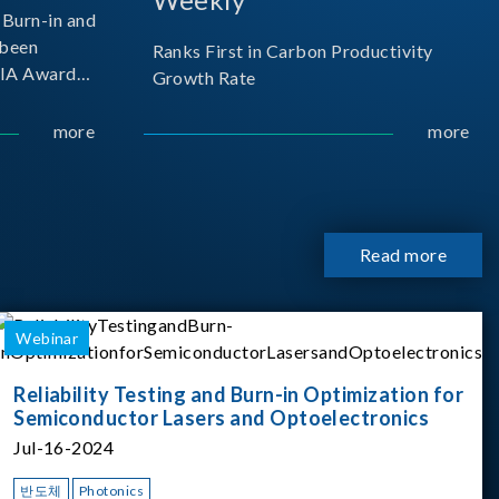
Burn-in and
 been
Ranks First in Carbon Productivity
SIA Award
Growth Rate
resented by
 and
more
more
sociation
izes
Read more
Webinar
Reliability Testing and Burn-in Optimization for
Semiconductor Lasers and Optoelectronics
Jul-16-2024
반도체
Photonics