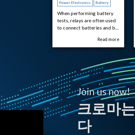
Power Electronics
Battery
When performing battery
tests, relays are often used
to connect batteries and bi-
directional DC power
Read more
supplies. What happens the
moment the relay is
switched?The Chroma
62180D-600 was used as
the experimental equipment
for this study.provides an
applicati
Join us now!
크로마는
다