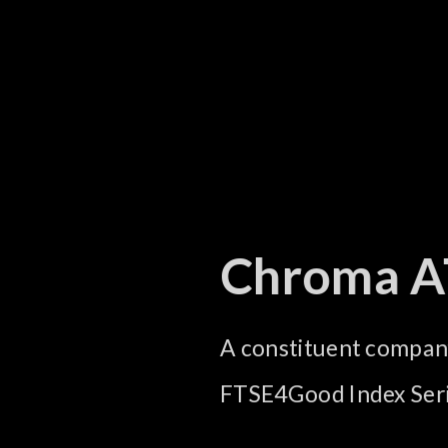
Chroma A
A constituent company 
FTSE4Good Index Seri