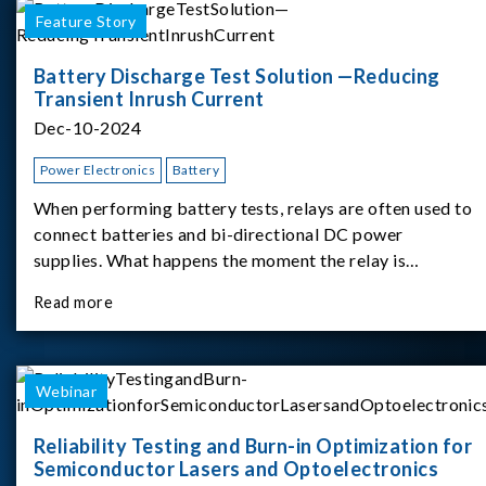
Feature Story
Battery Discharge Test Solution —Reducing
Transient Inrush Current
Dec-10-2024
Power Electronics
Battery
When performing battery tests, relays are often used to
connect batteries and bi-directional DC power
supplies. What happens the moment the relay is
switched?The Chroma 62180D-600 was used as the
Read more
experimental equipment for this study.provides an
applicati
Webinar
Reliability Testing and Burn-in Optimization for
Semiconductor Lasers and Optoelectronics