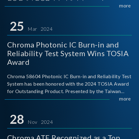
Implementers Forum)는 USB Power Delivery(PD) 전력
more
전송 표준을 적극적으로 보급하고 있으며, 현재 시장에
서는 USB PD를 지원하는 다양한 제품들이 출시되고 있
25
습니다. 스마트폰, 디지털 카메라, 모바일 기기, 외장 스토
Mar 2024
리지, 노트북, 디스플레이 등에서 하나의
Chroma Photonic IC Burn-in and
Reliability Test System Wins TOSIA
Award
Chroma 58604 Photonic IC Burn-in and Reliability Test
System has been honored with the 2024 TOSIA Award
for Outstanding Product. Presented by the Taiwan
Optoelectronic and Semiconductor Industry
more
Association (TOSIA), this award recognizes products
for thei
28
Nov 2024
Chroma ATE Recognized as a Top