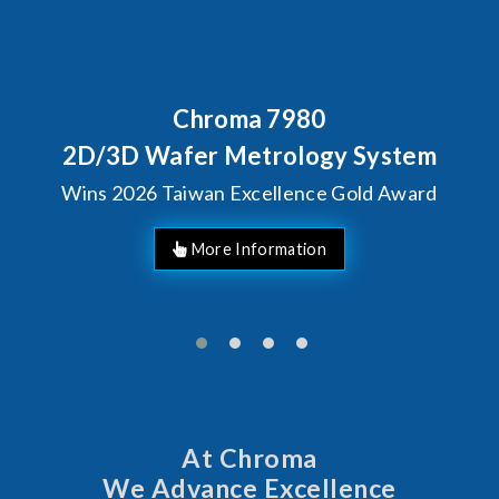
ma 7980
Behind Every O
Chroma's Re
Metrology System
Solutions
Excellence Gold Award
Manuf
At Chroma
We Advance Excellence