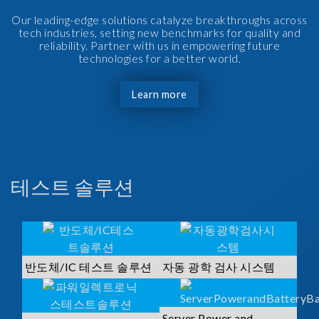
Our leading-edge solutions catalyze breakthroughs across
tech industries, setting new benchmarks for quality and
reliability. Partner with us in empowering future
technologies for a better world.
Learn more
테스트 솔루션
반도체/IC 테스트 솔루션
자동 광학 검사 시스템
Server Power and