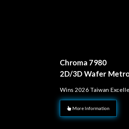
Behind Every Optics B
Chroma's Reliab
Solutions for 
Manufacturing
More Information