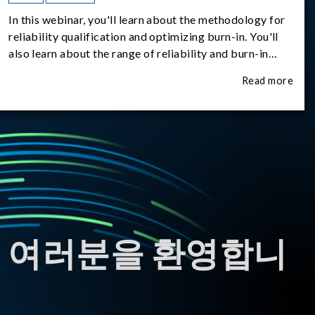
In this webinar, you'll learn about the methodology for
reliability qualification and optimizing burn-in. You'll
also learn about the range of reliability and burn-in
hardware on the market, and newly available reliability-
Read more
test-as-a-service options.
 여러분을 환영합니