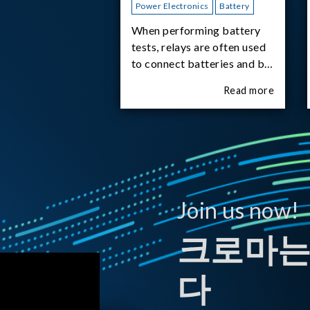
Power Electronics
Battery
When performing battery
tests, relays are often used
to connect batteries and bi-
directional DC power
Read more
supplies. What happens the
moment the relay is
switched?The Chroma
62180D-600 was used as
the experimental equipment
for this study.provides an
applicati
Join us now!
크로마는
다