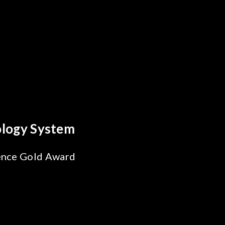
reakthrough
ility Test
SiPh/PIC