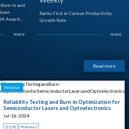
Burn-in and
 been
Ranks First in Carbon Productivity
SIA Award
Growth Rate
resented by
 and
more
more
sociation
izes
Read more
Webinar
Reliability Testing and Burn-in Optimization for
Semiconductor Lasers and Optoelectronics
Jul-16-2024
반도체
Photonics