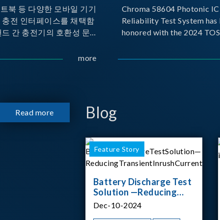
노트북 등 다양한 모바일 기기
Chroma 58604 Photonic IC 
른 충전 인터페이스를 채택함
Reliability Test System has
랜드 간 충전기의 호환성 문제
honored with the 2024 TO
 이에 따라 USB-IF(USB
for Outstanding Product. P
rs Forum)는 USB Power
the Taiwan Optoelectronic
more
(PD) 전력 전송 표준을 적극적
Semiconductor Industry As
고 있으며, 현재 시장에서는
(TOSIA), this award recogn
 지원하는 다양한 제품들이 출
products for thei
니다. 스마트폰, 디지털 카메
Blog
Read more
기기, 외장 스토리지, 노트북,
등에서 하나의
Feature Story
Battery Discharge Test
Solution —Reducing
Transient Inrush
Dec-10-2024
Current