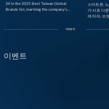
24 in the 2025 Best Taiwan Global
스마트폰, 
Brands list, marking the company’s
가 서로 다
first-ever entry into the Best Taiwan
에 따라, 브
Brands Top 25. This recognition
가 발생합니다.
represents a significant milestone for
Implemente
more
Chroma.
Delivery
으로 보급하
USB PD를
시되고 있습
이벤트
라, 모바일 
디스플레이 