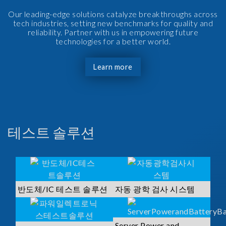
Our leading-edge solutions catalyze breakthroughs across
tech industries, setting new benchmarks for quality and
reliability. Partner with us in empowering future
technologies for a better world.
Learn more
테스트 솔루션
반도체/IC 테스트 솔루션
자동 광학 검사 시스템
Server Power and