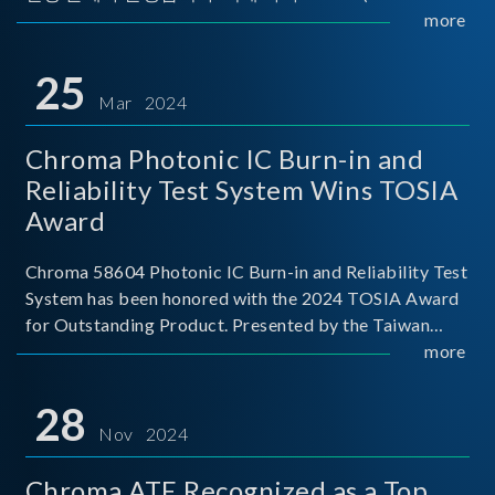
Implementers Forum)는 USB Power Delivery(PD) 전력
more
전송 표준을 적극적으로 보급하고 있으며, 현재 시장에
서는 USB PD를 지원하는 다양한 제품들이 출시되고 있
25
습니다. 스마트폰, 디지털 카메라, 모바일 기기, 외장 스토
Mar 2024
리지, 노트북, 디스플레이 등에서 하나의
Chroma Photonic IC Burn-in and
Reliability Test System Wins TOSIA
Award
Chroma 58604 Photonic IC Burn-in and Reliability Test
System has been honored with the 2024 TOSIA Award
for Outstanding Product. Presented by the Taiwan
Optoelectronic and Semiconductor Industry
more
Association (TOSIA), this award recognizes products
for thei
28
Nov 2024
Chroma ATE Recognized as a Top