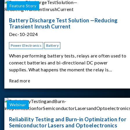
Feature Story
Battery Discharge Test Solution —Reducing
Transient Inrush Current
Dec-10-2024
Power Electronics
Battery
When performing battery tests, relays are often used to
connect batteries and bi-directional DC power
supplies. What happens the moment the relay is
switched?The Chroma 62180D-600 was used as the
Read more
experimental equipment for this study.provides an
applicati
Webinar
Reliability Testing and Burn-in Optimization for
Semiconductor Lasers and Optoelectronics