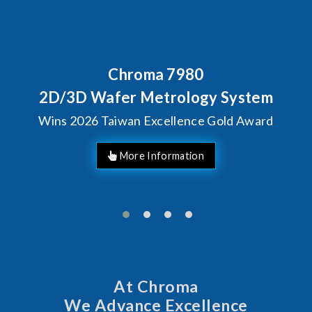
Behind Every Optics Breakthrough
Chroma's Reliability Test
Solutions for SiPh/PIC
Manufacturing
More Information
At Chroma
We Advance Excellence