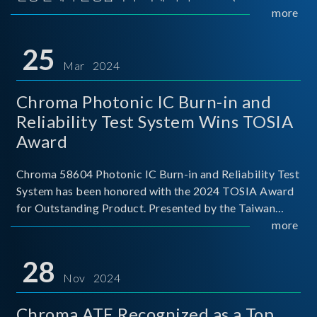
Implementers Forum)는 USB Power Delivery(PD) 전력
more
전송 표준을 적극적으로 보급하고 있으며, 현재 시장에
서는 USB PD를 지원하는 다양한 제품들이 출시되고 있
25
습니다. 스마트폰, 디지털 카메라, 모바일 기기, 외장 스토
Mar 2024
리지, 노트북, 디스플레이 등에서 하나의
Chroma Photonic IC Burn-in and
Reliability Test System Wins TOSIA
Award
Chroma 58604 Photonic IC Burn-in and Reliability Test
System has been honored with the 2024 TOSIA Award
for Outstanding Product. Presented by the Taiwan
Optoelectronic and Semiconductor Industry
more
Association (TOSIA), this award recognizes products
for thei
28
Nov 2024
Chroma ATE Recognized as a Top