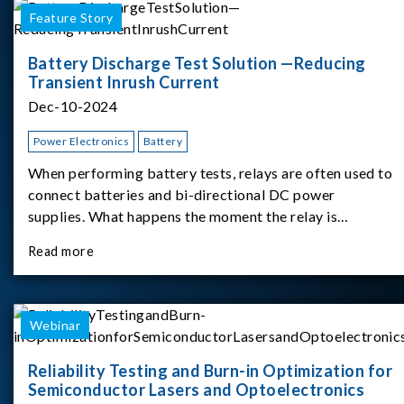
Feature Story
Battery Discharge Test Solution —Reducing
Transient Inrush Current
Dec-10-2024
Power Electronics
Battery
When performing battery tests, relays are often used to
connect batteries and bi-directional DC power
supplies. What happens the moment the relay is
switched?The Chroma 62180D-600 was used as the
Read more
experimental equipment for this study.provides an
applicati
Webinar
Reliability Testing and Burn-in Optimization for
Semiconductor Lasers and Optoelectronics