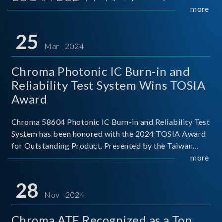
Implementers Forum)는 USB Power Delivery(PD) 전력
more
전송 표준을 적극적으로 보급하고 있으며, 현재 시장에
서는 USB PD를 지원하는 다양한 제품들이 출시되고 있
25
습니다. 스마트폰, 디지털 카메라, 모바일 기기, 외장 스토
Mar 2024
리지, 노트북, 디스플레이 등에서 하나의
Chroma Photonic IC Burn-in and
Reliability Test System Wins TOSIA
Award
Chroma 58604 Photonic IC Burn-in and Reliability Test
System has been honored with the 2024 TOSIA Award
for Outstanding Product. Presented by the Taiwan
Optoelectronic and Semiconductor Industry
more
Association (TOSIA), this award recognizes products
for thei
28
Nov 2024
Chroma ATE Recognized as a Top