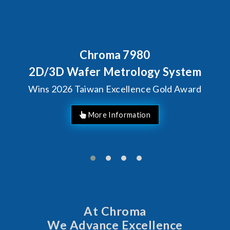
Behind Every Optics Breakthrough
Chroma's Reliability Test
Solutions for SiPh/PIC
Manufacturing
More Information
At Chroma
We Advance Excellence