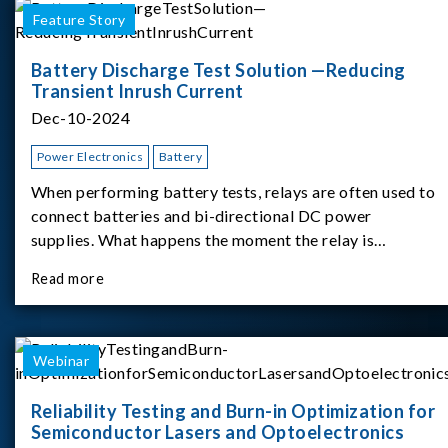
Feature Story
Battery Discharge Test Solution —Reducing
Transient Inrush Current
Dec-10-2024
Power Electronics
Battery
When performing battery tests, relays are often used to
connect batteries and bi-directional DC power
supplies. What happens the moment the relay is
switched?The Chroma 62180D-600 was used as the
Read more
experimental equipment for this study.provides an
applicati
Webinar
Reliability Testing and Burn-in Optimization for
Semiconductor Lasers and Optoelectronics