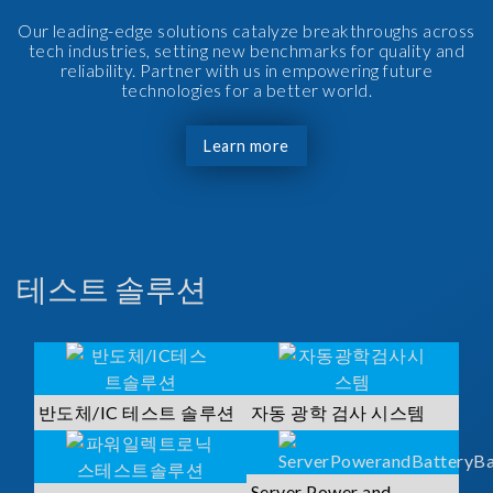
Our leading-edge solutions catalyze breakthroughs across
tech industries, setting new benchmarks for quality and
reliability. Partner with us in empowering future
technologies for a better world.
Learn more
테스트 솔루션
반도체/IC 테스트 솔루션
자동 광학 검사 시스템
Server Power and