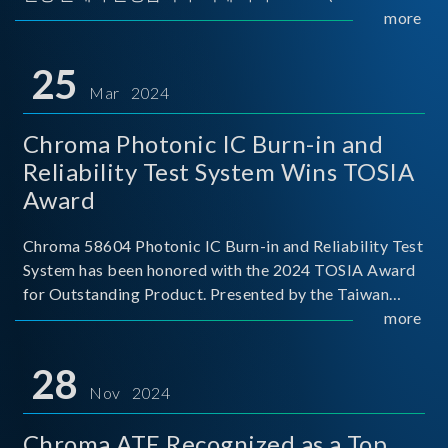
Implementers Forum)는 USB Power Delivery(PD) 전력
more
전송 표준을 적극적으로 보급하고 있으며, 현재 시장에
서는 USB PD를 지원하는 다양한 제품들이 출시되고 있
25
습니다. 스마트폰, 디지털 카메라, 모바일 기기, 외장 스토
Mar 2024
리지, 노트북, 디스플레이 등에서 하나의
Chroma Photonic IC Burn-in and
Reliability Test System Wins TOSIA
Award
Chroma 58604 Photonic IC Burn-in and Reliability Test
System has been honored with the 2024 TOSIA Award
for Outstanding Product. Presented by the Taiwan
Optoelectronic and Semiconductor Industry
more
Association (TOSIA), this award recognizes products
for thei
28
Nov 2024
Chroma ATE Recognized as a Top