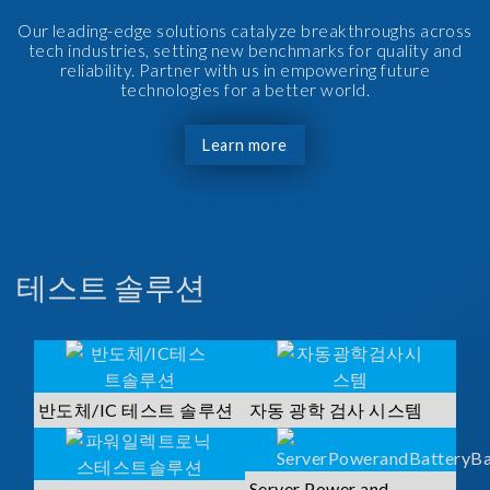
Our leading-edge solutions catalyze breakthroughs across
tech industries, setting new benchmarks for quality and
reliability. Partner with us in empowering future
technologies for a better world.
Learn more
테스트 솔루션
반도체/IC 테스트 솔루션
자동 광학 검사 시스템
Server Power and