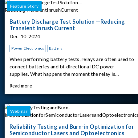
Feature Story
Battery Discharge Test Solution —Reducing
Transient Inrush Current
Dec-10-2024
Power Electronics
Battery
When performing battery tests, relays are often used to
connect batteries and bi-directional DC power
supplies. What happens the moment the relay is
switched?The Chroma 62180D-600 was used as the
Read more
experimental equipment for this study.provides an
applicati
Webinar
Reliability Testing and Burn-in Optimization for
Semiconductor Lasers and Optoelectronics