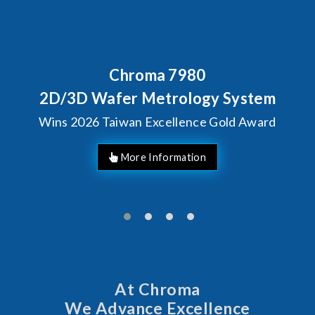
Behind Every Optics Breakthrough
Chroma's Reliability Test
Solutions for SiPh/PIC
Manufacturing
More Information
At Chroma
We Advance Excellence