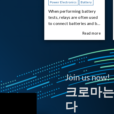
Power Electronics
Battery
When performing battery
tests, relays are often used
to connect batteries and bi-
directional DC power
Read more
supplies. What happens the
moment the relay is
switched?The Chroma
62180D-600 was used as
the experimental equipment
for this study.provides an
applicati
Join us now!
크로마는
다