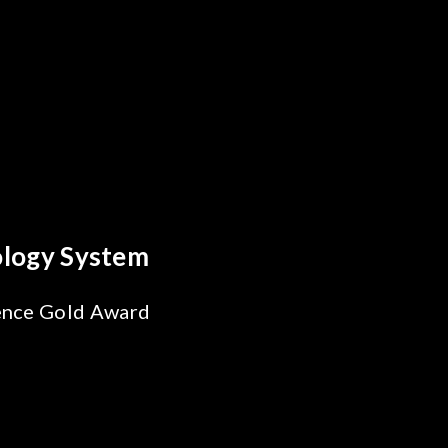
reakthrough
ility Test
SiPh/PIC