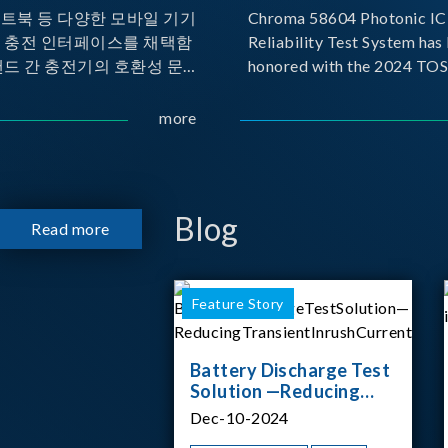
노트북 등 다양한 모바일 기기
Chroma 58604 Photonic IC 
른 충전 인터페이스를 채택함
Reliability Test System has
랜드 간 충전기의 호환성 문제
honored with the 2024 TO
 이에 따라 USB-IF(USB
for Outstanding Product. P
rs Forum)는 USB Power
the Taiwan Optoelectronic
more
(PD) 전력 전송 표준을 적극적
Semiconductor Industry As
고 있으며, 현재 시장에서는
(TOSIA), this award recogn
 지원하는 다양한 제품들이 출
products for thei
니다. 스마트폰, 디지털 카메
Blog
Read more
기기, 외장 스토리지, 노트북,
등에서 하나의
Feature Story
Battery Discharge Test
Solution —Reducing
Transient Inrush
Dec-10-2024
Current