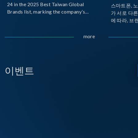
24 in the 2025 Best Taiwan Global
스마트폰, 
Brands list, marking the company’s
가 서로 다
first-ever entry into the Best Taiwan
에 따라, 브
Brands Top 25. This recognition
가 발생합니다.
represents a significant milestone for
Implemente
more
Chroma.
Delivery
으로 보급하
USB PD를
시되고 있습
이벤트
라, 모바일 
디스플레이 