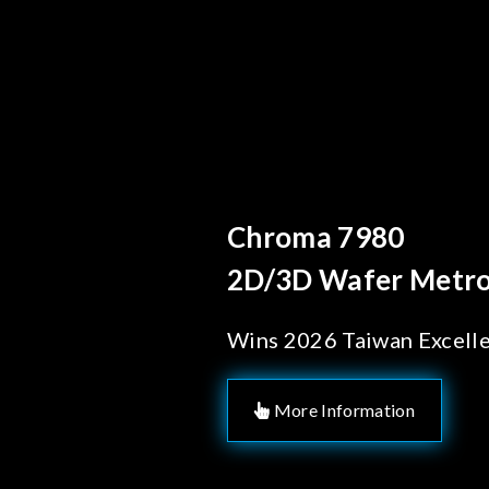
Behind Every Optics B
Chroma's Reliab
Solutions for 
Manufacturing
More Information