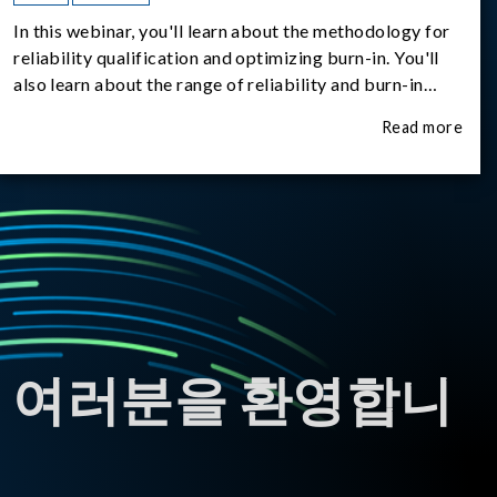
In this webinar, you'll learn about the methodology for
reliability qualification and optimizing burn-in. You'll
also learn about the range of reliability and burn-in
hardware on the market, and newly available reliability-
Read more
test-as-a-service options.
 여러분을 환영합니