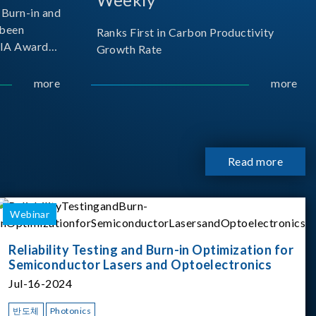
Burn-in and
 been
Ranks First in Carbon Productivity
SIA Award
Growth Rate
resented by
 and
more
more
sociation
izes
Read more
Webinar
Reliability Testing and Burn-in Optimization for
Semiconductor Lasers and Optoelectronics
Jul-16-2024
반도체
Photonics