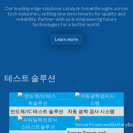
Our leading-edge solutions catalyze breakthroughs across
tech industries, setting new benchmarks for quality and
reliability. Partner with us in empowering future
technologies for a better world.
Learn more
테스트 솔루션
반도체/IC 테스트 솔루션
자동 광학 검사 시스템
Server Power and