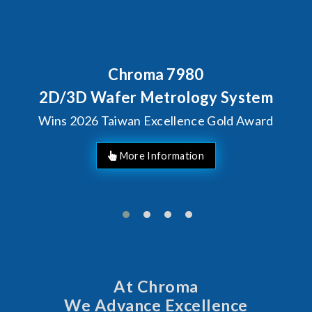
Behind Every Optics Breakthrough
Chroma's Reliability Test
Solutions for SiPh/PIC
Manufacturing
More Information
At Chroma
We Advance Excellence