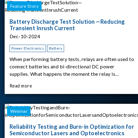
Feature Story
Battery Discharge Test Solution —Reducing
Transient Inrush Current
Dec-10-2024
Power Electronics
Battery
When performing battery tests, relays are often used to
connect batteries and bi-directional DC power
supplies. What happens the moment the relay is
switched?The Chroma 62180D-600 was used as the
Read more
experimental equipment for this study.provides an
applicati
Webinar
Reliability Testing and Burn-in Optimization for
Semiconductor Lasers and Optoelectronics