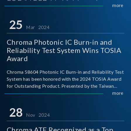
Implementers Forum)는 USB Power Delivery(PD) 전력
more
전송 표준을 적극적으로 보급하고 있으며, 현재 시장에
서는 USB PD를 지원하는 다양한 제품들이 출시되고 있
25
습니다. 스마트폰, 디지털 카메라, 모바일 기기, 외장 스토
Mar 2024
리지, 노트북, 디스플레이 등에서 하나의
Chroma Photonic IC Burn-in and
Reliability Test System Wins TOSIA
Award
Chroma 58604 Photonic IC Burn-in and Reliability Test
System has been honored with the 2024 TOSIA Award
for Outstanding Product. Presented by the Taiwan
Optoelectronic and Semiconductor Industry
more
Association (TOSIA), this award recognizes products
for thei
28
Nov 2024
Chroma ATE Recognized as a Top