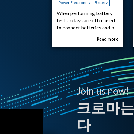
Power Electronics
Battery
When performing battery
tests, relays are often used
to connect batteries and bi-
directional DC power
Read more
supplies. What happens the
moment the relay is
switched?The Chroma
62180D-600 was used as
the experimental equipment
for this study.provides an
applicati
Join us now!
크로마는
다