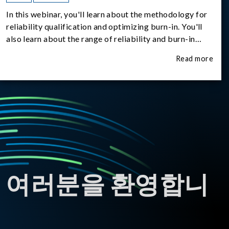
In this webinar, you'll learn about the methodology for
reliability qualification and optimizing burn-in. You'll
also learn about the range of reliability and burn-in
hardware on the market, and newly available reliability-
Read more
test-as-a-service options.
 여러분을 환영합니