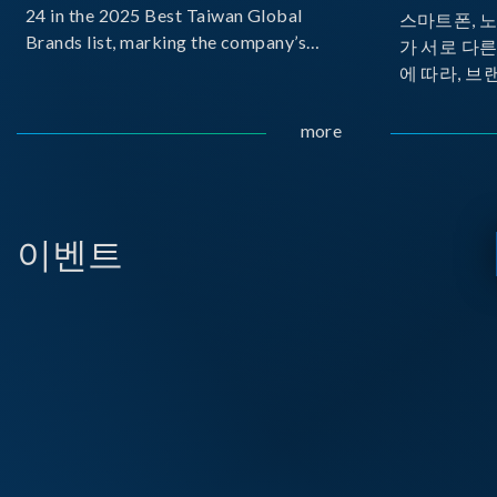
24 in the 2025 Best Taiwan Global
스마트폰, 
Brands list, marking the company’s
가 서로 다
first-ever entry into the Best Taiwan
에 따라, 브
Brands Top 25. This recognition
가 발생합니다.
represents a significant milestone for
Implemente
more
Chroma.
Delivery
으로 보급하
USB PD를
시되고 있습
이벤트
라, 모바일 
디스플레이 