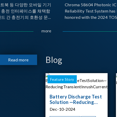
노트북 등 다양한 모바일 기기
Chroma 58604 Photonic IC 
른 충전 인터페이스를 채택함
Reliability Test System has
랜드 간 충전기의 호환성 문제
honored with the 2024 TO
 이에 따라 USB-IF(USB
for Outstanding Product. P
rs Forum)는 USB Power
the Taiwan Optoelectronic
more
(PD) 전력 전송 표준을 적극적
Semiconductor Industry As
고 있으며, 현재 시장에서는
(TOSIA), this award recogn
 지원하는 다양한 제품들이 출
products for thei
니다. 스마트폰, 디지털 카메
Blog
Read more
기기, 외장 스토리지, 노트북,
등에서 하나의
Feature Story
Battery Discharge Test
Solution —Reducing
Transient Inrush
Dec-10-2024
Current