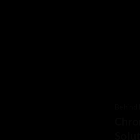
Behind Every Optics B
Chroma's Reliab
Solutions for 
Manufacturing
More Information