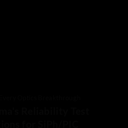
reakthrough
ility Test
SiPh/PIC