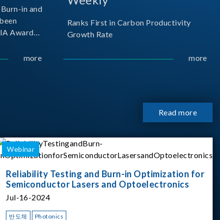
Burn-in and
 been
Ranks First in Carbon Productivity
SIA Award
Growth Rate
resented by
 and
more
more
sociation
izes
Read more
Webinar
Reliability Testing and Burn-in Optimization for
Semiconductor Lasers and Optoelectronics
Jul-16-2024
반도체
Photonics