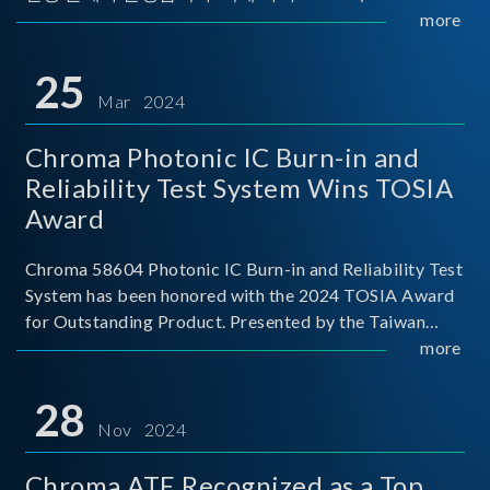
Implementers Forum)는 USB Power Delivery(PD) 전력
more
전송 표준을 적극적으로 보급하고 있으며, 현재 시장에
서는 USB PD를 지원하는 다양한 제품들이 출시되고 있
25
습니다. 스마트폰, 디지털 카메라, 모바일 기기, 외장 스토
Mar 2024
리지, 노트북, 디스플레이 등에서 하나의
Chroma Photonic IC Burn-in and
Reliability Test System Wins TOSIA
Award
Chroma 58604 Photonic IC Burn-in and Reliability Test
System has been honored with the 2024 TOSIA Award
for Outstanding Product. Presented by the Taiwan
Optoelectronic and Semiconductor Industry
more
Association (TOSIA), this award recognizes products
for thei
28
Nov 2024
Chroma ATE Recognized as a Top