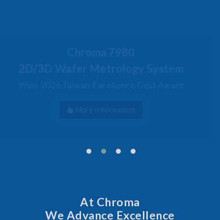
Behind Every Optics Breakthrough
Chroma's Reliability Test
Solutions for SiPh/PIC
Manufacturing
More Information
At Chroma
We Advance Excellence