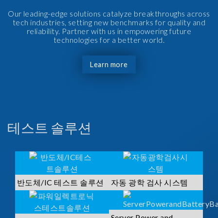
Our leading-edge solutions catalyze breakthroughs across
tech industries, setting new benchmarks for quality and
reliability. Partner with us in empowering future
technologies for a better world.
Learn more
테스트 솔루션
반도체/IC 테스트 솔루션
자동 광학 검사 시스템
Server Power and