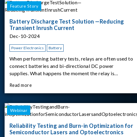
Feature Story
Battery Discharge Test Solution —Reducing
Transient Inrush Current
Dec-10-2024
Power Electronics
Battery
When performing battery tests, relays are often used to
connect batteries and bi-directional DC power
supplies. What happens the moment the relay is
switched?The Chroma 62180D-600 was used as the
Read more
experimental equipment for this study.provides an
applicati
Webinar
Reliability Testing and Burn-in Optimization for
Semiconductor Lasers and Optoelectronics