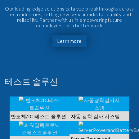
Our leading-edge solutions catalyze breakthroughs across
tech industries, setting new benchmarks for quality and
reliability. Partner with us in empowering future
technologies for a better world.
Learn more
테스트 솔루션
반도체/IC 테스트 솔루션
자동 광학 검사 시스템
Server Power and