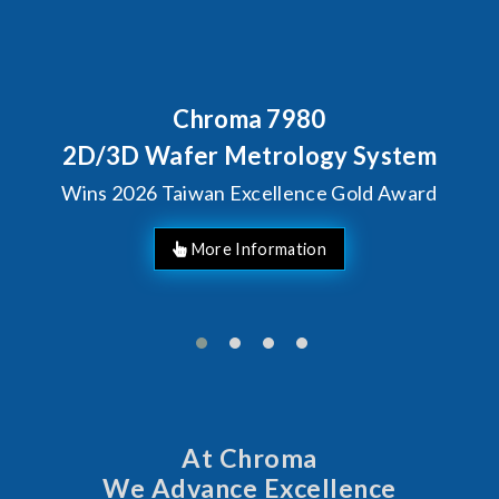
Behind Every Optics Brea
Chroma's Reliabilit
 System
Solutions for SiP
Gold Award
Manufacturin
At Chroma
We Advance Excellence