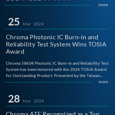
Implementers Forum)는 USB Power Delivery(PD) 전력
more
전송 표준을 적극적으로 보급하고 있으며, 현재 시장에
서는 USB PD를 지원하는 다양한 제품들이 출시되고 있
25
습니다. 스마트폰, 디지털 카메라, 모바일 기기, 외장 스토
Mar 2024
리지, 노트북, 디스플레이 등에서 하나의
Chroma Photonic IC Burn-in and
Reliability Test System Wins TOSIA
Award
Chroma 58604 Photonic IC Burn-in and Reliability Test
System has been honored with the 2024 TOSIA Award
for Outstanding Product. Presented by the Taiwan
Optoelectronic and Semiconductor Industry
more
Association (TOSIA), this award recognizes products
for thei
28
Nov 2024
Chroma ATE Recognized as a Top