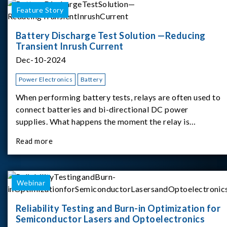
Feature Story
Battery Discharge Test Solution —Reducing
Transient Inrush Current
Dec-10-2024
Power Electronics
Battery
When performing battery tests, relays are often used to
connect batteries and bi-directional DC power
supplies. What happens the moment the relay is
switched?The Chroma 62180D-600 was used as the
Read more
experimental equipment for this study.provides an
applicati
Webinar
Reliability Testing and Burn-in Optimization for
Semiconductor Lasers and Optoelectronics