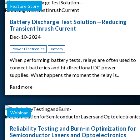
Feature Story
Battery Discharge Test Solution —Reducing
Transient Inrush Current
Dec-10-2024
Power Electronics
Battery
When performing battery tests, relays are often used to
connect batteries and bi-directional DC power
supplies. What happens the moment the relay is
switched?The Chroma 62180D-600 was used as the
Read more
experimental equipment for this study.provides an
applicati
Webinar
Reliability Testing and Burn-in Optimization for
Semiconductor Lasers and Optoelectronics