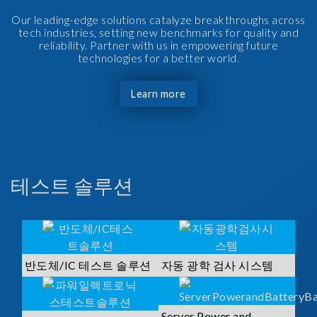
Our leading-edge solutions catalyze breakthroughs across
tech industries, setting new benchmarks for quality and
reliability. Partner with us in empowering future
technologies for a better world.
Learn more
테스트 솔루션
반도체/IC 테스트 솔루션
자동 광학 검사 시스템
Server Power and