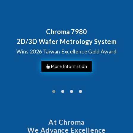
80
Behind Every Optics B
Chroma's Reliabi
ogy System
Solutions for S
ce Gold Award
Manufactur
At Chroma
We Advance Excellence