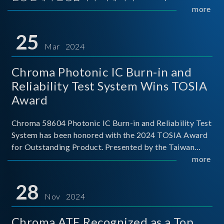
Implementers Forum)는 USB Power Delivery(PD) 전력
more
전송 표준을 적극적으로 보급하고 있으며, 현재 시장에
서는 USB PD를 지원하는 다양한 제품들이 출시되고 있
25
습니다. 스마트폰, 디지털 카메라, 모바일 기기, 외장 스토
Mar 2024
리지, 노트북, 디스플레이 등에서 하나의
Chroma Photonic IC Burn-in and
Reliability Test System Wins TOSIA
Award
Chroma 58604 Photonic IC Burn-in and Reliability Test
System has been honored with the 2024 TOSIA Award
for Outstanding Product. Presented by the Taiwan
Optoelectronic and Semiconductor Industry
more
Association (TOSIA), this award recognizes products
for thei
28
Nov 2024
Chroma ATE Recognized as a Top