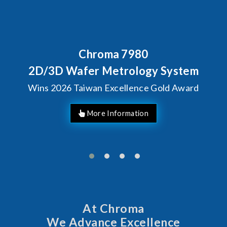
Behind Every Optics Breakthrough
Chroma's Reliability Test
Solutions for SiPh/PIC
Manufacturing
More Information
At Chroma
We Advance Excellence