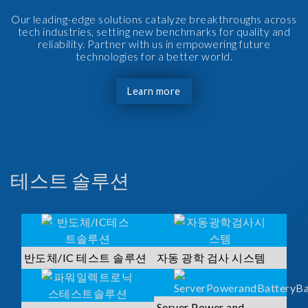
Our leading-edge solutions catalyze breakthroughs across
tech industries, setting new benchmarks for quality and
reliability. Partner with us in empowering future
technologies for a better world.
Learn more
테스트 솔루션
반도체/IC 테스트 솔루션
자동 광학 검사 시스템
Server Power and