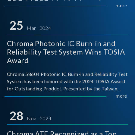
Implementers Forum)는 USB Power Delivery(PD) 전력
more
전송 표준을 적극적으로 보급하고 있으며, 현재 시장에
서는 USB PD를 지원하는 다양한 제품들이 출시되고 있
25
습니다. 스마트폰, 디지털 카메라, 모바일 기기, 외장 스토
Mar 2024
리지, 노트북, 디스플레이 등에서 하나의
Chroma Photonic IC Burn-in and
Reliability Test System Wins TOSIA
Award
Chroma 58604 Photonic IC Burn-in and Reliability Test
System has been honored with the 2024 TOSIA Award
for Outstanding Product. Presented by the Taiwan
Optoelectronic and Semiconductor Industry
more
Association (TOSIA), this award recognizes products
for thei
28
Nov 2024
Chroma ATE Recognized as a Top