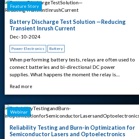
Feature Story
Battery Discharge Test Solution —Reducing
Transient Inrush Current
Dec-10-2024
Power Electronics
Battery
When performing battery tests, relays are often used to
connect batteries and bi-directional DC power
supplies. What happens the moment the relay is
switched?The Chroma 62180D-600 was used as the
Read more
experimental equipment for this study.provides an
applicati
Webinar
Reliability Testing and Burn-in Optimization for
Semiconductor Lasers and Optoelectronics