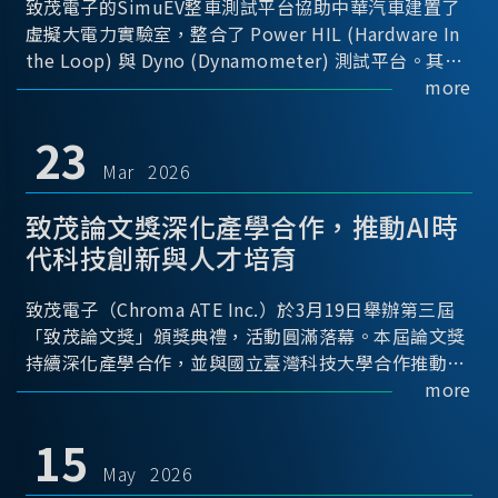
致茂電子的SimuEV整車測試平台協助中華汽車建置了
虛擬大電力實驗室，整合了 Power HIL (Hardware In
the Loop) 與 Dyno (Dynamometer) 測試平台。其中
Power HIL 建立OBC (Onboard Charger) 與 DC/DC轉
more
換器真實的高壓電力交互環境；Dyno 台架整合了兩顆
馬達待測物重現車輛行駛時的負載工況...
23
Mar 2026
致茂論文獎深化產學合作，推動AI時
代科技創新與人才培育
致茂電子（Chroma ATE Inc.）於3月19日舉辦第三屆
「致茂論文獎」頒獎典禮，活動圓滿落幕。本屆論文獎
持續深化產學合作，並與國立臺灣科技大學合作推動，
透過建立與產業需求緊密連結的交流平台，促進學術研
more
究與實務應用接軌，進一步推動科技創新與關鍵人才培
育。
15
May 2026