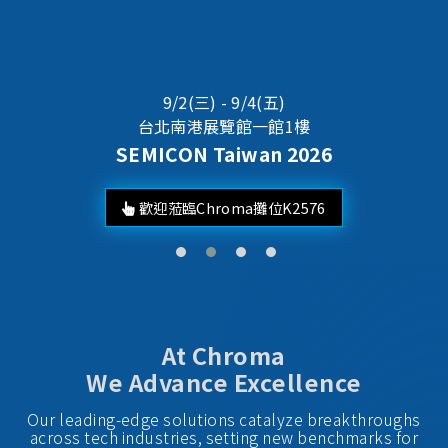
Best Taiwan Global Brands 2025
Chroma ATE Ranked No. 24
At Chroma
We Advance Excellence
Our leading-edge solutions catalyze breakthroughs
across tech industries, setting new benchmarks for