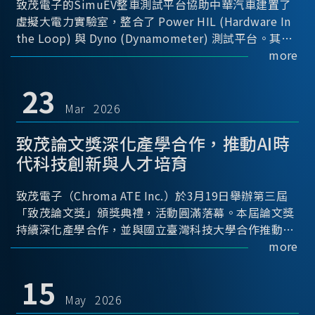
致茂電子的SimuEV整車測試平台協助中華汽車建置了
虛擬大電力實驗室，整合了 Power HIL (Hardware In
the Loop) 與 Dyno (Dynamometer) 測試平台。其中
Power HIL 建立OBC (Onboard Charger) 與 DC/DC轉
more
換器真實的高壓電力交互環境；Dyno 台架整合了兩顆
馬達待測物重現車輛行駛時的負載工況...
23
Mar 2026
致茂論文獎深化產學合作，推動AI時
代科技創新與人才培育
致茂電子（Chroma ATE Inc.）於3月19日舉辦第三屆
「致茂論文獎」頒獎典禮，活動圓滿落幕。本屆論文獎
持續深化產學合作，並與國立臺灣科技大學合作推動，
透過建立與產業需求緊密連結的交流平台，促進學術研
more
究與實務應用接軌，進一步推動科技創新與關鍵人才培
育。
15
May 2026