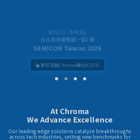
Best Taiwan Global Brands 2025
Chroma ATE Ranked No. 24
At Chroma
We Advance Excellence
Our leading-edge solutions catalyze breakthroughs
across tech industries, setting new benchmarks for