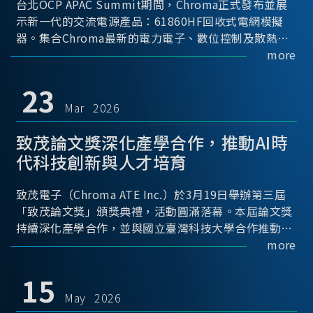
台北OCP APAC Summit期間，Chroma正式發布並展
示新一代的交流電源產品：61860HF回收式電網模擬
器。集合Chroma最新的電力電子、數位控制及散熱技
術，實現5U高度具備最大60kVA功率輸出能力，為業界
more
指標性的高功率密度交流電源設備 ...
23
Mar 2026
致茂論文獎深化產學合作，推動AI時
代科技創新與人才培育
致茂電子（Chroma ATE Inc.）於3月19日舉辦第三屆
「致茂論文獎」頒獎典禮，活動圓滿落幕。本屆論文獎
持續深化產學合作，並與國立臺灣科技大學合作推動，
透過建立與產業需求緊密連結的交流平台，促進學術研
more
究與實務應用接軌，進一步推動科技創新與關鍵人才培
育。
15
May 2026