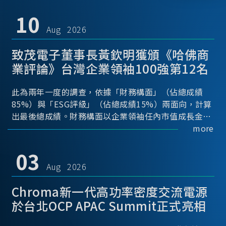
10
Aug 2026
致茂電子董事長黃欽明獲頒《哈佛商
業評論》台灣企業領袖100強第12名
此為兩年一度的調查，依據「財務構面」（佔總成績
85%）與「ESG評級」（佔總成績15%）兩面向，計算
出最後總成績。財務構面以企業領袖任內市值成長金額
(40%)、任內累計總股東報酬率(TSR, 40%)、任內年平
more
均每股稅後盈餘(EPS, 20%)；ESG構面則依據國內之公
司治理評鑑與台灣指數公司「TIP台灣永續評鑑」，另
03
參考兩項國際ESG指標(Sustainalytics 與FTSE
Aug 2026
Russell ESG富時羅素)，進行計算。
Chroma新一代高功率密度交流電源
於台北OCP APAC Summit正式亮相