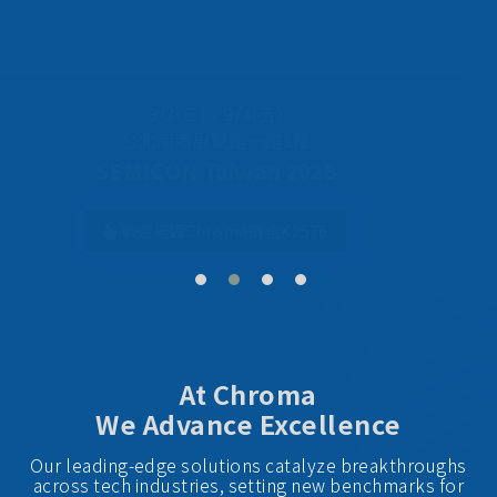
Best Taiwan Global Brands 2025
Chroma ATE Ranked No. 24
At Chroma
We Advance Excellence
Our leading-edge solutions catalyze breakthroughs
across tech industries, setting new benchmarks for