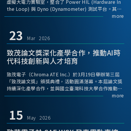
虛擬大電力實驗室，整合了 Power HIL (Hardware In
the Loop) 與 Dyno (Dynamometer) 測試平台。其中
Power HIL 建立OBC (Onboard Charger) 與 DC/DC轉
more
換器真實的高壓電力交互環境；Dyno 台架整合了兩顆
馬達待測物重現車輛行駛時的負載工況...
23
Mar 2026
致茂論文獎深化產學合作，推動AI時
代科技創新與人才培育
致茂電子（Chroma ATE Inc.）於3月19日舉辦第三屆
「致茂論文獎」頒獎典禮，活動圓滿落幕。本屆論文獎
持續深化產學合作，並與國立臺灣科技大學合作推動，
透過建立與產業需求緊密連結的交流平台，促進學術研
more
究與實務應用接軌，進一步推動科技創新與關鍵人才培
育。
15
May 2026