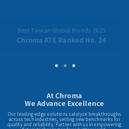
滿足各類AI伺服器電源測試應用
AI Server Power / BBU Testing
Chroma 伺服器電源&BBU測試解決方案
At Chroma
We Advance Excellence
Our leading-edge solutions catalyze breakthroughs
across tech industries, setting new benchmarks for
quality and reliability. Partner with us in empowering