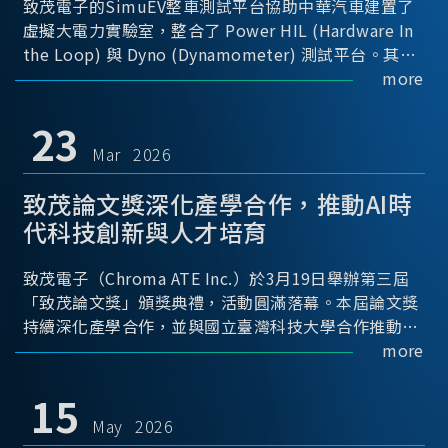
致茂電子的SimuEV整車測試平台協助中華汽車建置了
虛擬大電力實驗室，整合了 Power HIL (Hardware In
the Loop) 與 Dyno (Dynamometer) 測試平台。其中
Power HIL 建立OBC (Onboard Charger) 與 DC/DC轉
more
換器真實的高壓電力交互環境；Dyno 台架整合了兩顆
馬達待測物重現車輛行駛時的負載工況...
23
Mar 2026
致茂論文獎深化產學合作，推動AI時
代科技創新與人才培育
致茂電子（Chroma ATE Inc.）於3月19日舉辦第三屆
「致茂論文獎」頒獎典禮，活動圓滿落幕。本屆論文獎
持續深化產學合作，並與國立臺灣科技大學合作推動，
透過建立與產業需求緊密連結的交流平台，促進學術研
more
究與實務應用接軌，進一步推動科技創新與關鍵人才培
育。
15
May 2026