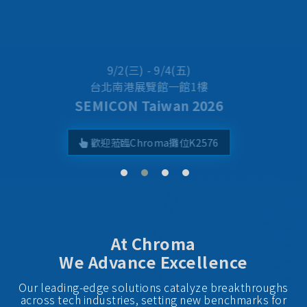
Best Taiwan Global Brands 2025
Chroma ATE Ranked No. 24
At Chroma
We Advance Excellence
Our leading-edge solutions catalyze breakthroughs
across tech industries, setting new benchmarks for