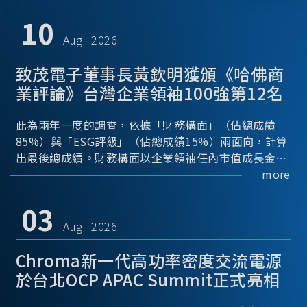
10
Aug 2026
致茂電子董事長黃欽明獲頒《哈佛商
業評論》台灣企業領袖100強第12名
此為兩年一度的調查，依據「財務構面」（佔總成績
85%）與「ESG評級」（佔總成績15%）兩面向，計算
出最後總成績。財務構面以企業領袖任內市值成長金額
(40%)、任內累計總股東報酬率(TSR, 40%)、任內年平
more
均每股稅後盈餘(EPS, 20%)；ESG構面則依據國內之公
司治理評鑑與台灣指數公司「TIP台灣永續評鑑」，另
03
參考兩項國際ESG指標(Sustainalytics 與FTSE
Aug 2026
Russell ESG富時羅素)，進行計算。
Chroma新一代高功率密度交流電源
於台北OCP APAC Summit正式亮相