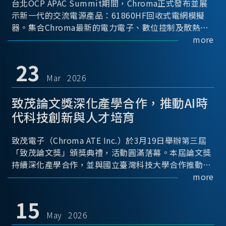
台北OCP APAC Summit期間，Chroma正式發布並展
示新一代的交流電源產品：61860HF回收式電網模擬
器。集合Chroma最新的電力電子、數位控制及散熱技
術，實現5U高度具備最大60kVA功率輸出能力，為業界
more
指標性的高功率密度交流電源設備 ...
23
Mar 2026
致茂論文獎深化產學合作，推動AI時
代科技創新與人才培育
致茂電子（Chroma ATE Inc.）於3月19日舉辦第三屆
「致茂論文獎」頒獎典禮，活動圓滿落幕。本屆論文獎
持續深化產學合作，並與國立臺灣科技大學合作推動，
透過建立與產業需求緊密連結的交流平台，促進學術研
more
究與實務應用接軌，進一步推動科技創新與關鍵人才培
育。
15
May 2026