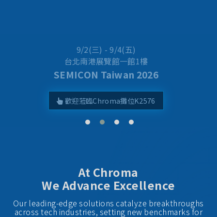
Best Taiwan Global Brands 2025
Chroma ATE Ranked No. 24
At Chroma
We Advance Excellence
Our leading-edge solutions catalyze breakthroughs
across tech industries, setting new benchmarks for