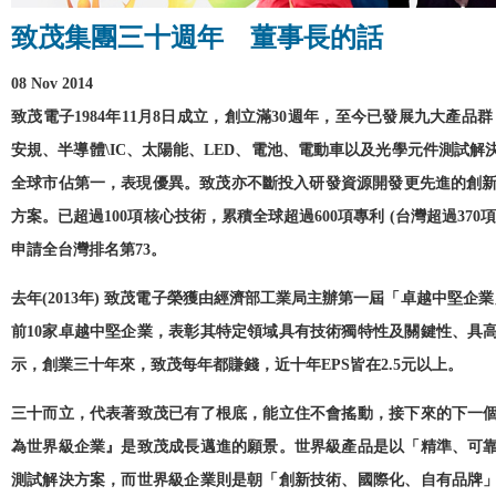
致茂集團三十週年 董事長的話
08 Nov 2014
致茂電子1984年11月8日成立，創立滿30週年，至今已發展九大產品
安規、半導體\IC、太陽能、LED、電池、電動車以及光學元件測試
全球市佔第一，表現優異。致茂亦不斷投入研發資源開發更先進的創新技術，
方案。已超過100項核心技術，累積全球超過600項專利 (台灣超過37
申請全台灣排名第73。
去年(2013年) 致茂電子榮獲由經濟部工業局主辦第一屆「卓越中堅企
前10家卓越中堅企業，表彰其特定領域具有技術獨特性及關鍵性、具
示，創業三十年來，致茂每年都賺錢，近十年EPS皆在2.5元以上。
三十而立，代表著致茂已有了根底，能立住不會搖動，接下來的下一
為世界級企業』是致茂成長邁進的願景。世界級產品是以「精準、可
測試解決方案，而世界級企業則是朝「創新技術、國際化、自有品牌