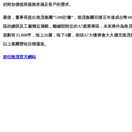
的附加價值與服務來滿足客戶的需求。
最後，董事長提出致茂集團”5300計畫”，致茂集團目標五年達成台幣3
區的總部及工廠幾近滿載，離總部附近的A7產業專區，未來將作為致茂
規劃有33,000坪，地上26層，地下4層，相信A7大樓將會大大擴充致
以上集團營收目標邁進。
前往致茂官方網站