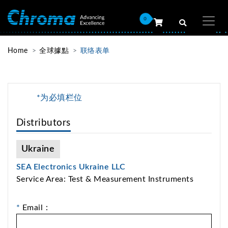
0
Home
全球據點
联络表单
*为必填栏位
Distributors
Ukraine
SEA Electronics Ukraine LLC
Service Area: Test & Measurement Instruments
*
Email：