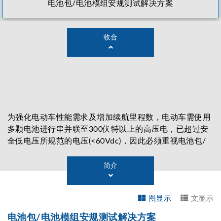
电池包/电池模组安规测试解决方案
收合
为强化电动车性能需求及增加续航里程数，电动车需使用
多颗电池进行串并联至300伏特以上的高压电，已超过安
全低电压所规范的电压(<60Vdc)，因此必须重视电池包/
电池系统的电气安全防护标准，以确保人员使用安全。以
电池包/电池系统的结构进行电气安全评估，以下是一般
简介
常规的检测项目：
☑ 电池(+)、(-)端对壳体之间的绝缘耐压
图显示
文显示
☑ 快速充电口及慢速充电口对壳体之间的绝缘耐压
☑ 冷却管与电池(+)、(-)端之间的绝缘耐压
电池包/电池模组安规测试解决方案