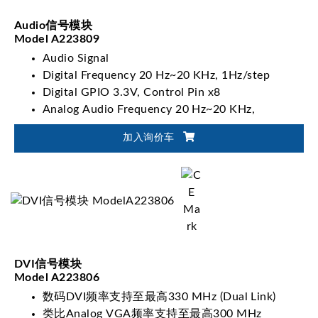
Audio信号模块
Model A223809
Audio Signal
Digital Frequency 20 Hz~20 KHz, 1Hz/step
Digital GPIO 3.3V, Control Pin x8
Analog Audio Frequency 20 Hz~20 KHz,
1Hz/step
加入询价车
DVI信号模块
Model A223806
数码DVI频率支持至最高330 MHz (Dual Link)
类比Analog VGA频率支持至最高300 MHz