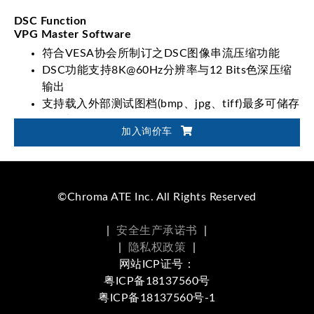
DSC Function
VPG Master Software
符合VESA协会所制订之DSC图像串流压缩功能
DSC功能支持8K@60Hz分辨率与12 Bits色深压缩
输出
支持载入外部测试图档(bmp、jpg、tiff)最多可储存
100张
加入询价车
支持DisplayPort / USB-C接口
©Chroma ATE Inc. All Rights Reserved
|
安全生产承诺书
|
|
隐私权政策
|
网站ICP证号：
粤ICP备18137560号
粤ICP备18137560号-1