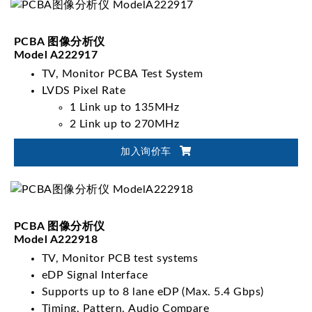
PCBA 图像分析仪
Model A222917
TV, Monitor PCBA Test System
LVDS Pixel Rate
1 Link up to 135MHz
2 Link up to 270MHz
4 Link up to 540MHz (A222917 x 2)
加入询价车
Timing, Pattern, Audio Compare
PCBA 图像分析仪
Model A222918
TV, Monitor PCB test systems
eDP Signal Interface
Supports up to 8 lane eDP (Max. 5.4 Gbps)
Timing, Pattern, Audio Compare