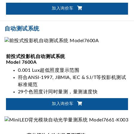
支持FMA和FLVL闪烁量测模式
加入询价车
专利调整算法，调整速度快
自动测试系统
前投式投影机自动测试系统
Model 7600A
0.001 Lux超低照度显示范围
符合ANSI-1997, JBMIA, IEC & SJ/T等投影机测试
标准规范
29个色照度计同时量测，量测速度快
整合视频讯号产生器，用户单按「量测」键一次即
加入询价车
可完成所有量测动作
使用之色彩照度传感器为近似CIE 1931配色函数并
经余弦校正之标准传感器