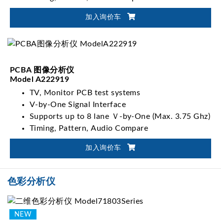
加入询价车
PCBA 图像分析仪
Model A222919
TV, Monitor PCB test systems
V-by-One Signal Interface
Supports up to 8 lane Ｖ-by-One (Max. 3.75 Ghz)
Timing, Pattern, Audio Compare
加入询价车
色彩分析仪