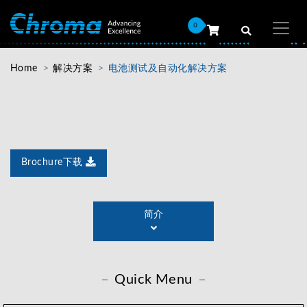
0
Home
解决方案
电池测试及自动化解决方案
Brochure下载
整合电池芯测试解决方案最大的优势是将测试设备、自动
化物流和制造资讯管理的结合。将电芯化成整合到一条生
简介
产线中，电芯移动至每一个测试站点进行自动化条码绑
定、充放电、OCV/ACR/DCIR测试、NG选择、AOI检查
与分级。
Quick Menu
充放电测试对于评估锂电池的性能和健康状态是必要的，
需要一套测量准确、稳定、安全、操作方便的可靠性测试