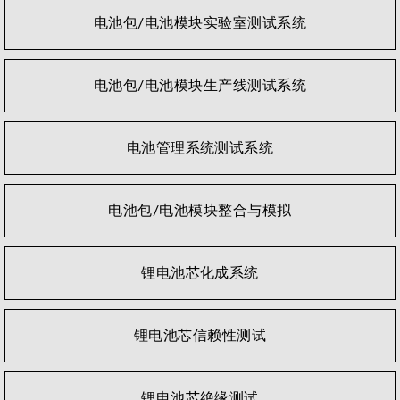
系统。 Chroma提供符合这些标准的电池测试系统，同时
电池包/电池模块实验室测试系统
还提供客制化方案和全球服务。
Chroma的电池模块与电池包测试解决方案包含具备BMS
电池包/电池模块生产线测试系统
通讯功能与宽广功率范围的充放电循环功能，适用于电动
车电能储存。依据电池验证或生产需要，可灵活配置测试
通道数量与功率，并将放电能量回收至电网。充放电电流
电池管理系统测试系统
之间的无缝快速切换可模拟实际电池使用情境。精准测量
与高频取样有助于对电池寿命进行正确分析。 BMS 与电
池包终端测试系统广泛应用于电池包生产线，提供可程式
电池包/电池模块整合与模拟
化的软件平台与客制化测试项目，能有效验证电池特性、
信号通讯与保护功能。
锂电池芯化成系统
锂电池芯信赖性测试
锂电池芯绝缘测试