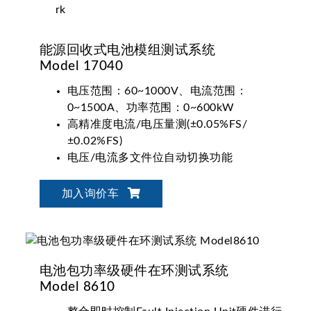
能源回收式电池模组测试系统
Model 17040
电压范围：60~1000V、电流范围：
0~1500A、功率范围：0~600kW
高精准度电流/电压量测(±0.05%FS/
±0.02%FS)
电压/电流多文件位自动切换功能
可符合动力电池国际标准测试：IEC, ISO,
UL, GB/T 等
加入询价车
电池放电能量回收再利用功能(Eff.>90%,
PF>0.95, I_THD<5%)
电池包功率级硬件在环测试系统
Model 8610