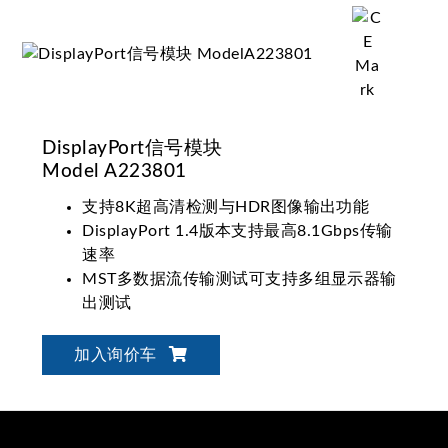
DisplayPort信号模块
Model A223801
支持8K超高清检测与HDR图像输出功能
DisplayPort 1.4版本支持最高8.1Gbps传输
速率
MST多数据流传输测试可支持多组显示器输
出测试
支持关闭/开启/切换/选择HDCP 2.3、2.2及
1.3版本
加入询价车