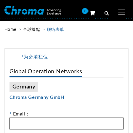
0
Home
全球據點
联络表单
*为必填栏位
Global Operation Networks
Germany
Chroma Germany GmbH
*
Email：