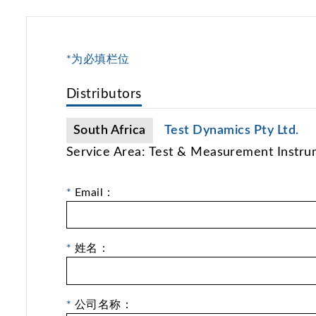
*为必填栏位
Distributors
South Africa
Test Dynamics Pty Ltd.
Service Area: Test & Measurement Instru
*
Email：
*
姓名：
*
公司名称：