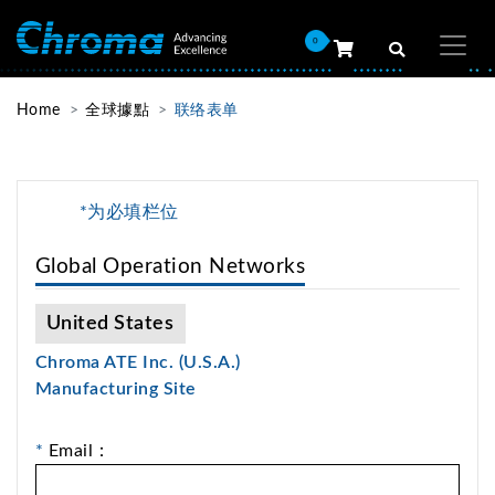
0
Home
全球據點
联络表单
*为必填栏位
Global Operation Networks
United States
Chroma ATE Inc. (U.S.A.)
Manufacturing Site
*
Email：