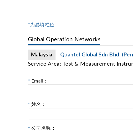
*为必填栏位
Global Operation Networks
Malaysia
Quantel Global Sdn Bhd. (Pe
Service Area: Test & Measurement Instru
*
Email：
*
姓名：
*
公司名称：