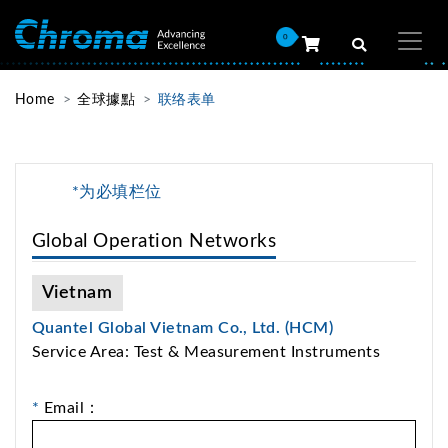
0
Home
全球據點
联络表单
*为必填栏位
Global Operation Networks
Vietnam
Quantel Global Vietnam Co., Ltd. (HCM)
Service Area: Test & Measurement Instruments
*
Email：