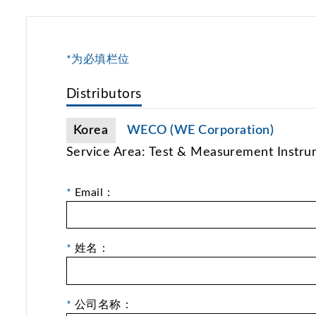
*为必填栏位
Distributors
Korea
WECO (WE Corporation)
Service Area: Test & Measurement Instru
*
Email：
*
姓名：
*
公司名称：