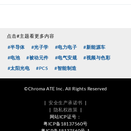
点击#主题看更多内容
#半导体
#光子学
#电力电子
#新能源车
#电池
#被动元件
#电气安规
#视频与色彩
#太阳光电
#PCS
#智能制造
©Chroma ATE Inc. All Rights Reserved
|
安全生产承诺书
|
|
隐私权政策
|
网站ICP证号：
粤ICP备18137560号