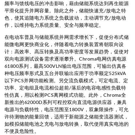
频率与馈线电压的冲击影响，藉由储能系统达到再生能源
平滑化提升并网容量。除此之外，储能快速充/放电之特
色，使其追随电力系统之负载波动，主动调节充/放电动
作，以维持电力系统质量、安全与频率稳定。
在电动车普及与储能系统并网需求增长下，促使分布式储
能微电网更快商业化，伴随着电力转换装置将朝双向设
计：高效率、高压转换及高功率密度等发展趋势，促使对
双向电源测试设备需求逐渐攀升。Chroma电网仿真电源
61800系列，最高500VLN输出电压范围，可输出仿真各
种电压频率形式及五台并联输出应用于功率额定525kVA
以下PCS并网功能检测。另交流负载模式，可定电流、定
功率、定电组及电流相位超前/落后的电容电感性负载特
性仿真，用以检测PCS离网模式功能。此外，Chroma全
新推出的62000D系列可程控双向直流电源供应器，兼具
电源与负载特性，电压范围至1800V，双象限操作，可允
许待测物的能量回馈，适用于新能源之储能变流器测试，
如模拟储能电池之充电与放电转换，取代使用真实电池的
不便及危险性。