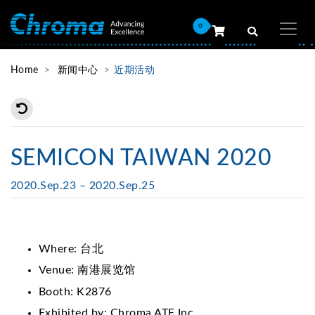
0
Home
新闻中心
近期活动
SEMICON TAIWAN 2020
2020.Sep.23 – 2020.Sep.25
Where: 台北
Venue: 南港展览馆
Booth: K2876
Exhibited by: Chroma ATE Inc.