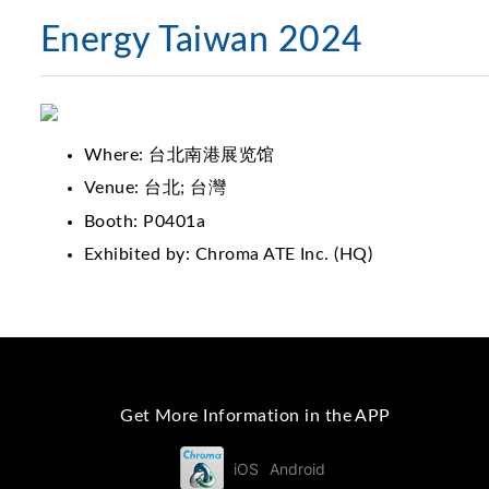
Energy Taiwan 2024
Where: 台北南港展览馆
Venue: 台北; 台灣
Booth: P0401a
Exhibited by: Chroma ATE Inc. (HQ)
Get More Information in the APP
iOS
Android