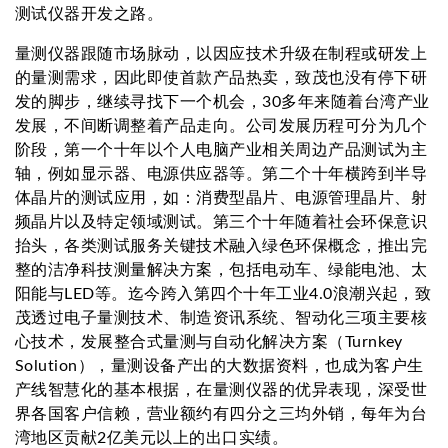
测试仪器开发之路。
量测仪器跟随市场脉动，以因应技术升级在制程或研发上
的量测需求，因此即使首款产品热卖，致茂也没有停下研
发的脚步，继续寻找下一个机会，30多年来随着台湾产业
发展，不间断调整着产品走向。公司发展历程可分为几个
阶段，第一个十年以个人电脑产业相关周边产品测试为主
轴，例如显示器、电源供应器等。第二个十年横跨到半导
体晶片的测试应用，如：消费型晶片、电源管理晶片、射
频晶片以及特定领域测试。第三个十年随着社会环保意识
抬头，各类测试服务关键技术融入绿色环保概念，推出完
整的洁净科技测量解决方案，包括电动车、绿能电池、太
阳能与LED等。迄今跨入第四个十年工业4.0浪潮兴起，致
茂透过电子量测技术、制造资讯系统、智动化三项主要核
心技术，发展整合式量测与自动化解决方案（Turnkey
Solution），量测设备产出的大数据资料，也成为客户生
产线智慧化的基本根据，在量测仪器的优异表现，深受世
界各国客户信赖，营业额约有四分之三均外销，每年为台
湾地区贡献2亿美元以上的出口实绩。