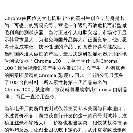
Chroma由四位交大电机系毕业的高材生创立，前身是名
为「可懋」的贸易公司，营运一年遇到石油危机而转型做
毛利高的测试仪器，当时正逢个人电脑兴起，市场对于显
示器需求量大，为避免与国外品牌大厂正面竞争，他们思
考开发成本低、技术性强的产品，刻意选择具有挑战性，
当时国内没人做过的产品，最后决定研发显示器所用的讯
号测试仪器「Chroma 100」，至于为什么叫Chroma
100？因为视频讯号产生器在测试时，会产生一些有颜色
的图案即所谓的Chroma (彩度)，再加上当初公司只预备
了100 台的材料，所以索性将第一代产品命名为
Chroma100，就这样，致茂就顺理成章以Chroma 自创品
牌， 而且一直沿用至今。
当年电子厂商所用的测试仪器主要都从美国与日本进口，
不过要价不菲，而致茂自行开发的这一款讯号测试器，准
确度丝毫不输给大厂，价格也相当实惠，很快就获得市场
的热烈反应，让创业团队吃下定心丸，从此奠定致茂走向