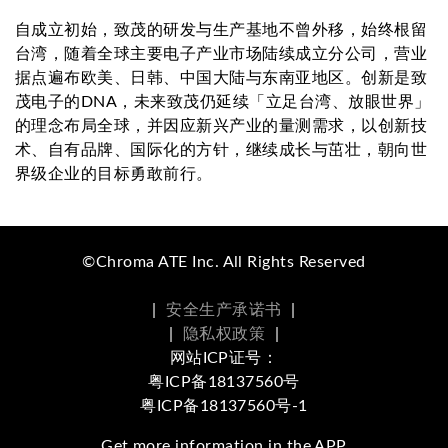
自成立初始，致茂的研发与生产基地不曾外移，始终根留
台湾，随着全球主要电子产业市场陆续成立分公司，营业
据点遍布欧美、日韩、中国大陆与东南亚地区。创新是致
茂电子的DNA，未来致茂仍延续「立足台湾、放眼世界」
的理念布局全球，并因应新兴产业的量测需求，以创新技
术、自有品牌、国际化的方针，继续成长与茁壮，朝向世
界级企业的目标勇敢前行。
©Chroma ATE Inc. All Rights Reserved
|
安全生产承诺书
|
|
隐私权政策
|
网站ICP证号：
粤ICP备18137560号
粤ICP备18137560号-1
Get more information in the APP